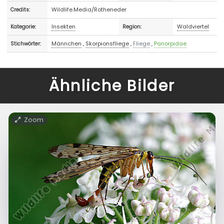
Wildlife.Media/Rotheneder
Credits:
Insekten
Waldviertel
Kategorie:
Region:
Männchen
,
Skorpionsfliege
,
Fliege
,
Panorpidae
Stichwörter:
Ähnliche Bilder
Zoom