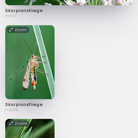
Skorpionsfliege
f11077
Zoom
Skorpionsfliege
f11099
Zoom