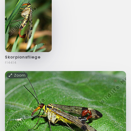
Skorpionsfliege
f14414
Zoom