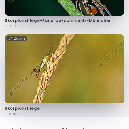
Skorpionsfliege-Panorpa-communis-Männchen
f40291
Zoom
Skorpionsfliege
f96057