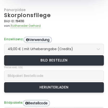
Panorpidae
Skorpionsfliege
Bild-ID:
f34110
von
Rotheneder Gerhard
Einzellizenz:
Verwendung
BILD BESTELLEN
Preise exkl. USt.
Bildpakete:
Bestellcode