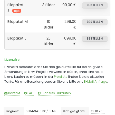
Bildpaket
3 Bilder
99,00 €
BESTELLEN
S
Tipp
Bildpaket M
10
299,00
BESTELLEN
Bilder
€
Bildpaket L
25
699,00
BESTELLEN
Bilder
€
Lizenzfrei
Lizenzfrei bedeutet, dass Sie das gekaufte Bild für beliebig viele
Anwendungen bzw. Projekte verwenden dürfen, ohne eine neue
Lizenz kaufen zu müssen. In der
Preisliste
finden Sie die aktuellen
Tarife. Für eine Bestellung senden Sie uns bitte eine
E-Mail Anfrage
.
Kontakt
FAQ
Sicheres Einkaufen
5184x3456 PX / 15 MB
29.10.2011
Bildgröße:
Hinzugefügt am: