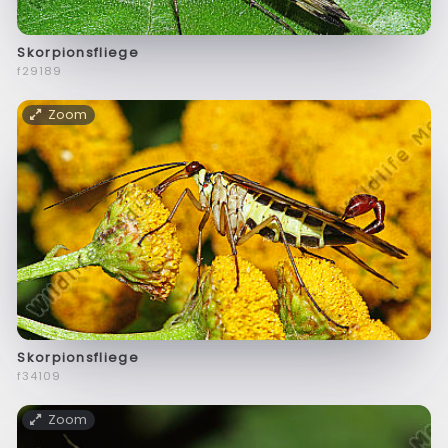
Skorpionsfliege
f29189
Zoom
Skorpionsfliege
f34109
Zoom