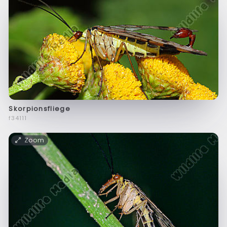
Skorpionsfliege
f34111
Zoom