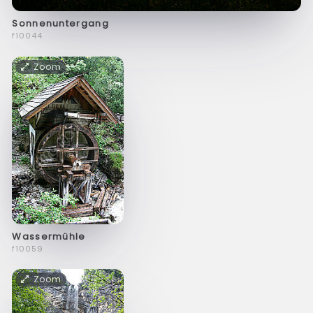
Sonnenuntergang
f10044
Zoom
Wassermühle
f10059
Zoom