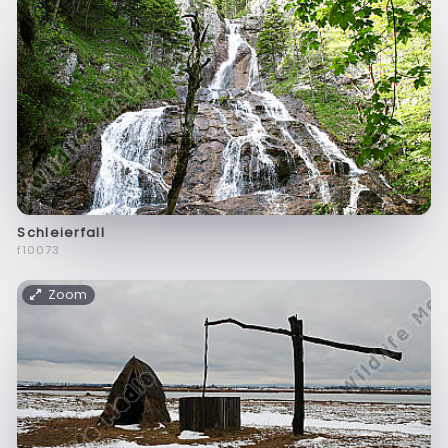
Schleierfall
f10073
Zoom