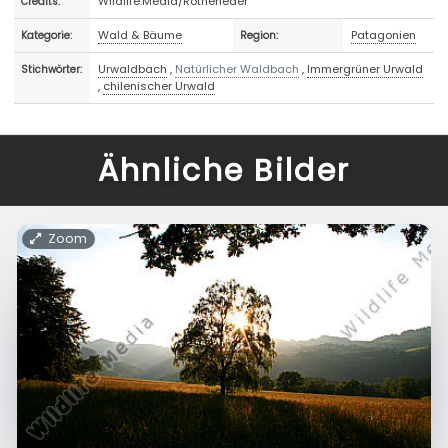
Wildlife.Media/Rotheneder
Credits:
Wald & Bäume
Patagonien
Kategorie:
Region:
Urwaldbach
,
Natürlicher Waldbach
,
Immergrüner Urwald
Stichwörter:
,
chilenischer Urwald
Ähnliche Bilder
Zoom