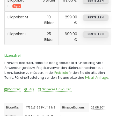
Bildpaket
3 Bilder
99,00 €
BESTELLEN
S
Tipp
Bildpaket M
10
299,00
BESTELLEN
Bilder
€
Bildpaket L
25
699,00
BESTELLEN
Bilder
€
Lizenzfrei
Lizenzfrei bedeutet, dass Sie das gekaufte Bild für beliebig viele
Anwendungen bzw. Projekte verwenden dürfen, ohne eine neue
Lizenz kaufen zu müssen. In der
Preisliste
finden Sie die aktuellen
Tarife. Für eine Bestellung senden Sie uns bitte eine
E-Mail Anfrage
.
Kontakt
FAQ
Sicheres Einkaufen
4752x3168 PX / 18 MB
28.05.2011
Bildgröße:
Hinzugefügt am: