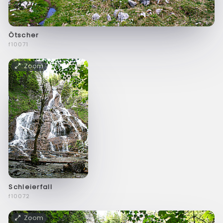
Ötscher
f10071
Zoom
Schleierfall
f10072
Zoom