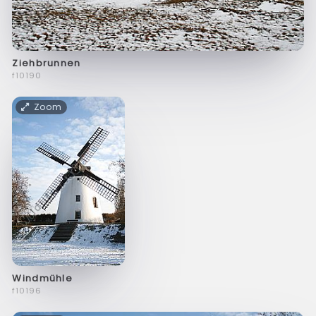
Ziehbrunnen
f10190
Zoom
Windmühle
f10196