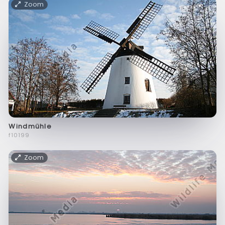
Zoom
Windmühle
f10199
Zoom