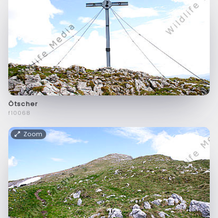
Ötscher
f10068
Zoom