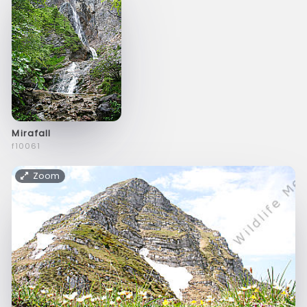
Mirafall
f10061
Zoom