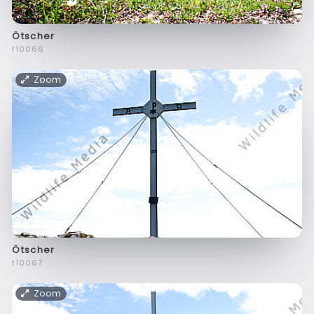
Ötscher
f10066
Zoom
Ötscher
f10067
Zoom