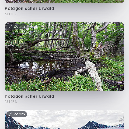
Patagonischer Urwald
f31455
Zoom
Patagonischer Urwald
f31456
Zoom