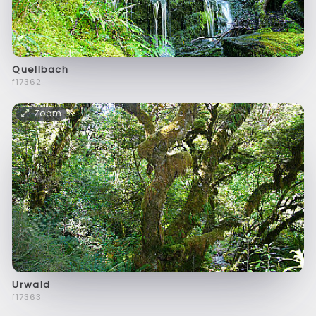
Quellbach
f17362
Zoom
Urwald
f17363