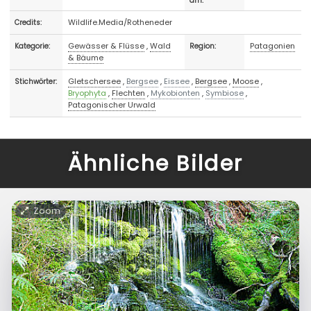
am:
Wildlife.Media/Rotheneder
Credits:
Gewässer & Flüsse
,
Wald
Patagonien
Kategorie:
Region:
& Bäume
Gletschersee
,
Bergsee
,
Eissee
,
Bergsee
,
Moose
,
Stichwörter:
Bryophyta
,
Flechten
,
Mykobionten
,
Symbiose
,
Patagonischer Urwald
Ähnliche Bilder
Zoom