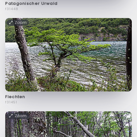
Patagonischer Urwald
f31448
Zoom
Flechten
f31451
Zoom