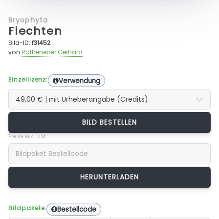
Bryophyta
Flechten
Bild-ID:
f31452
von
Rotheneder Gerhard
Einzellizenz:
Verwendung
BILD BESTELLEN
Preise exkl. USt.
Bildpakete:
Bestellcode