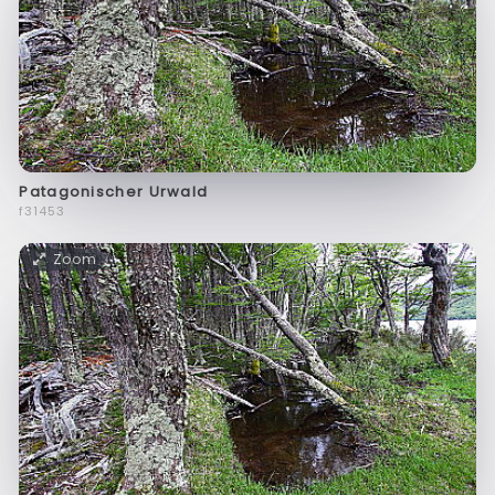
Patagonischer Urwald
f31453
Zoom