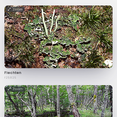
Zoom
Flechten
f25825
Zoom