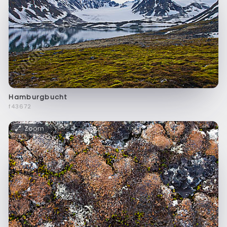
Hamburgbucht
f43672
Zoom