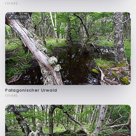
f31442
Zoom
Patagonischer Urwald
f31445
Zoom