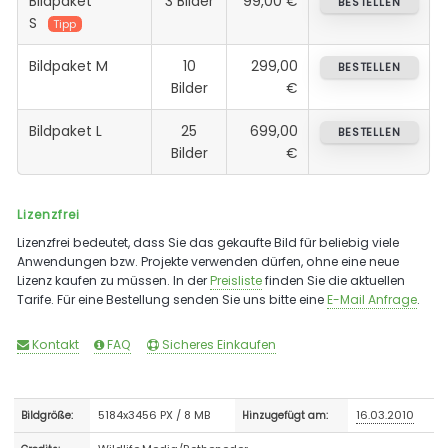
Bildpaket
3 Bilder
99,00 €
BESTELLEN
S
Tipp
Bildpaket M
10
299,00
BESTELLEN
Bilder
€
Bildpaket L
25
699,00
BESTELLEN
Bilder
€
Lizenzfrei
Lizenzfrei bedeutet, dass Sie das gekaufte Bild für beliebig viele
Anwendungen bzw. Projekte verwenden dürfen, ohne eine neue
Lizenz kaufen zu müssen. In der
Preisliste
finden Sie die aktuellen
Tarife. Für eine Bestellung senden Sie uns bitte eine
E-Mail Anfrage
.
Kontakt
FAQ
Sicheres Einkaufen
5184x3456 PX / 8 MB
16.03.2010
Bildgröße:
Hinzugefügt am: