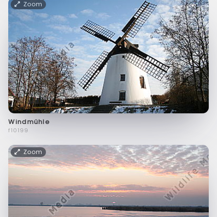
Zoom
Windmühle
f10199
Zoom