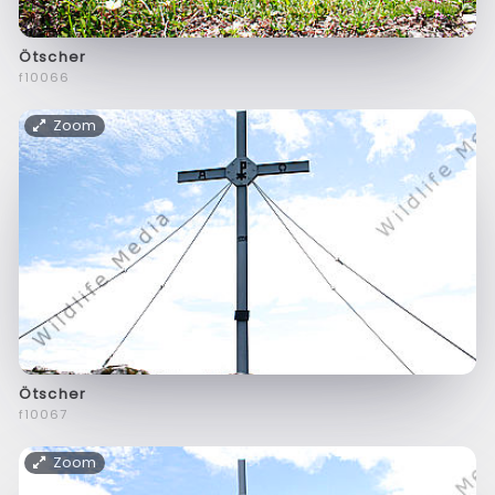
Ötscher
f10066
Zoom
Ötscher
f10067
Zoom