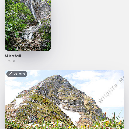
Mirafall
f10061
Zoom