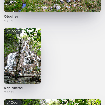
Ötscher
f10071
Zoom
Schleierfall
f10072
Zoom