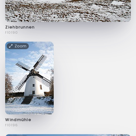
Ziehbrunnen
f10190
Zoom
Windmühle
f10196