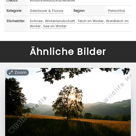
Wildlife.Media/Rotheneder
Credits:
Gewässer & Flüsse
Pielachtal
Kategorie:
Region:
Schnee
,
Winterlandschaft
,
Teich im Winter
,
Waldteich im
Stichwörter:
Winter
,
See im Winter
Ähnliche Bilder
Zoom