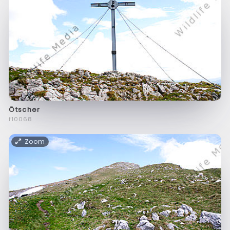
Ötscher
f10068
Zoom