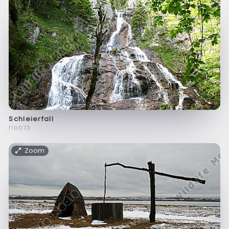
Schleierfall
f10073
Zoom