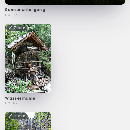
Sonnenuntergang
f10044
Zoom
Wassermühle
f10059
Zoom