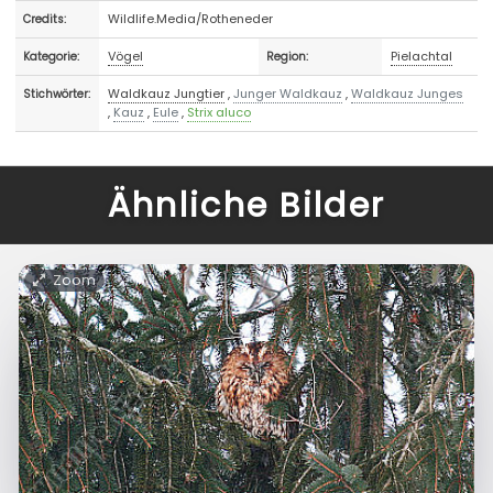
Wildlife.Media/Rotheneder
Credits:
Vögel
Pielachtal
Kategorie:
Region:
Waldkauz Jungtier
,
Junger Waldkauz
,
Waldkauz Junges
Stichwörter:
,
Kauz
,
Eule
,
Strix aluco
Ähnliche Bilder
Zoom