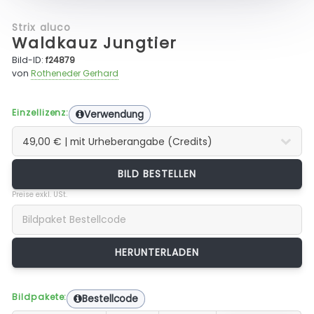
Strix aluco
Waldkauz Jungtier
Bild-ID:
f24879
von
Rotheneder Gerhard
Einzellizenz:
Verwendung
BILD BESTELLEN
Preise exkl. USt.
Bildpakete:
Bestellcode