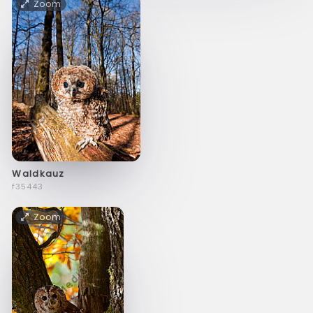
Zoom
Waldkauz
f35443
Zoom