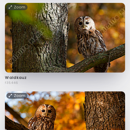
Zoom
Waldkauz
f35446
Zoom