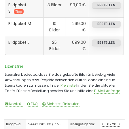
Bildpaket
3 Bilder
99,00 €
BESTELLEN
S
Tipp
Bildpaket M
10
299,00
BESTELLEN
Bilder
€
Bildpaket L
25
699,00
BESTELLEN
Bilder
€
Lizenzfrei
Lizenzfrei bedeutet, dass Sie das gekaufte Bild für beliebig viele
Anwendungen bzw. Projekte verwenden dürfen, ohne eine neue
Lizenz kaufen zu müssen. In der
Preisliste
finden Sie die aktuellen
Tarife. Für eine Bestellung senden Sie uns bitte eine
E-Mail Anfrage
.
Kontakt
FAQ
Sicheres Einkaufen
5444x3605 PX / 7 MB
03.02.2010
Bildgröße:
Hinzugefügt am: