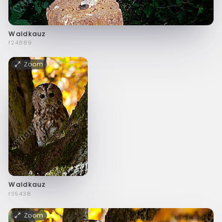
Waldkauz
f24889
Zoom
Waldkauz
f35438
Zoom