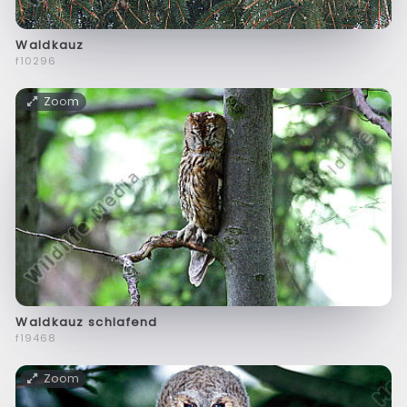
Waldkauz
f10296
Zoom
Waldkauz schlafend
f19468
Zoom