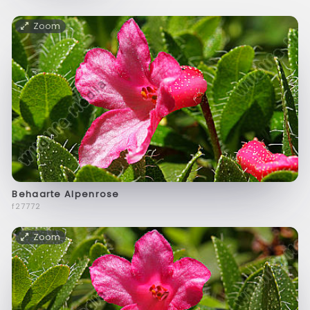
Zoom
Behaarte Alpenrose
f27772
Zoom