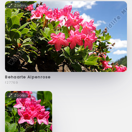
Zoom
Behaarte Alpenrose
f27769
Zoom