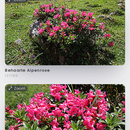
Behaarte Alpenrose
f27766
Zoom