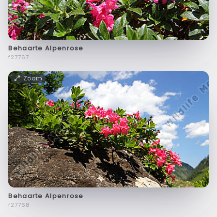
Behaarte Alpenrose
f27767
Zoom
Behaarte Alpenrose
f27768