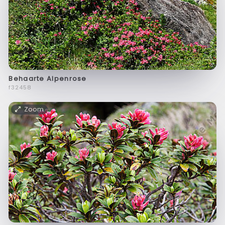
Behaarte Alpenrose
f32458
Zoom