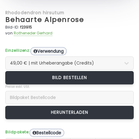
Rhododendron hirsutum
Behaarte Alpenrose
Bild-ID:
f23915
von
Rotheneder Gerhard
Einzellizenz:
Verwendung
BILD BESTELLEN
Preise exkl. USt.
Bildpakete:
Bestellcode