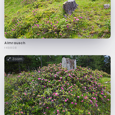
Almrausch
f49808
Zoom