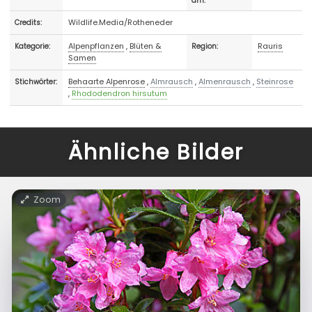
am:
Wildlife.Media/Rotheneder
Credits:
Alpenpflanzen
,
Blüten &
Rauris
Kategorie:
Region:
Samen
Behaarte Alpenrose
,
Almrausch
,
Almenrausch
,
Steinrose
Stichwörter:
,
Rhododendron hirsutum
Ähnliche Bilder
Zoom