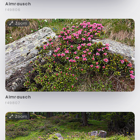
Almrausch
f49806
Zoom
Almrausch
f49807
Zoom