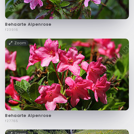
Behaarte Alpenrose
f23916
Zoom
Behaarte Alpenrose
f27765
Zoom