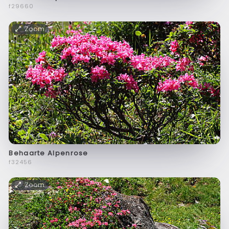
f29660
Zoom
Behaarte Alpenrose
f32456
Zoom