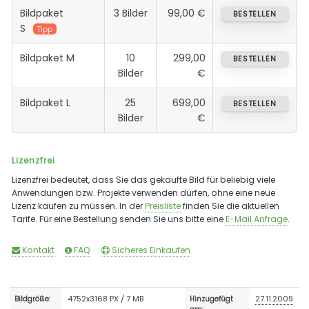
Bildpaket
3 Bilder
99,00 €
BESTELLEN
S
Tipp
Bildpaket M
10
299,00
BESTELLEN
Bilder
€
Bildpaket L
25
699,00
BESTELLEN
Bilder
€
Lizenzfrei
Lizenzfrei bedeutet, dass Sie das gekaufte Bild für beliebig viele
Anwendungen bzw. Projekte verwenden dürfen, ohne eine neue
Lizenz kaufen zu müssen. In der
Preisliste
finden Sie die aktuellen
Tarife. Für eine Bestellung senden Sie uns bitte eine
E-Mail Anfrage
.
Kontakt
FAQ
Sicheres Einkaufen
4752x3168 PX / 7 MB
27.11.2009
Bildgröße:
Hinzugefügt