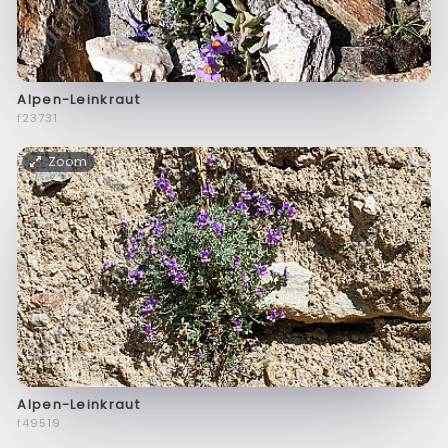
Alpen-Leinkraut
f23731
Zoom
Alpen-Leinkraut
f49519