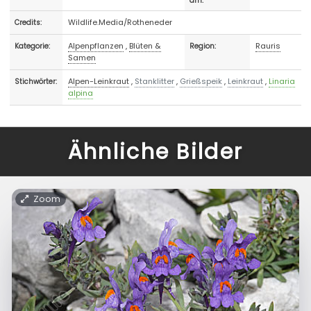
am:
Wildlife.Media/Rotheneder
Credits:
Alpenpflanzen
,
Blüten &
Rauris
Kategorie:
Region:
Samen
Alpen-Leinkraut
,
Stanklitter
,
Grießspeik
,
Leinkraut
,
Linaria
Stichwörter:
alpina
Ähnliche Bilder
Zoom