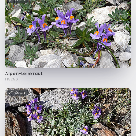
Alpen-Leinkraut
f15256
Zoom