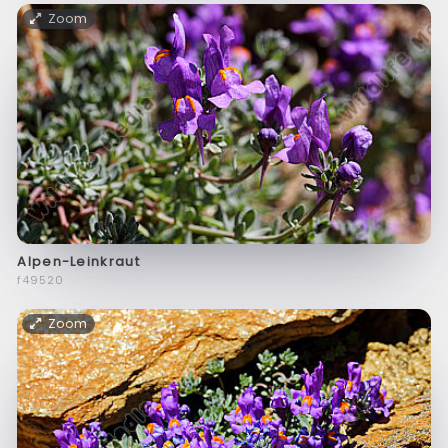
Zoom
Alpen-Leinkraut
f49520
Zoom