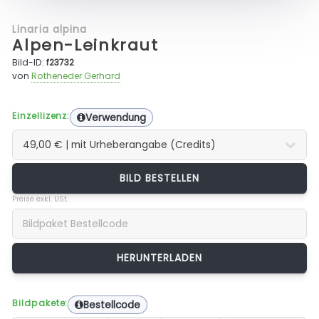
Linaria alpina
Alpen-Leinkraut
Bild-ID:
f23732
von
Rotheneder Gerhard
Einzellizenz:
Verwendung
BILD BESTELLEN
Preise exkl. USt.
Bildpakete:
Bestellcode