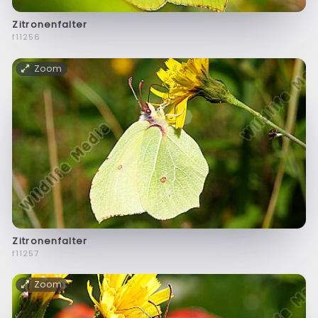
Zitronenfalter
f11256
Zoom
Zitronenfalter
f11257
Zoom