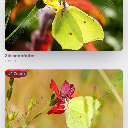
Zitronenfalter
f11258
Zoom