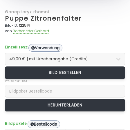
Gonepteryx rhamni
Puppe Zitronenfalter
Bild-ID:
f22514
von
Rotheneder Gerhard
Einzellizenz:
Verwendung
BILD BESTELLEN
Preise exkl. USt.
Bildpakete:
Bestellcode