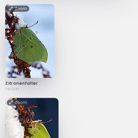
Zoom
Zitronenfalter
f40047
Zoom