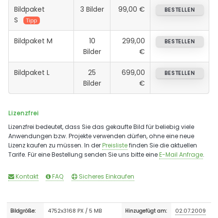
Bildpaket
3 Bilder
99,00 €
BESTELLEN
S
Tipp
Bildpaket M
10
299,00
BESTELLEN
Bilder
€
Bildpaket L
25
699,00
BESTELLEN
Bilder
€
Lizenzfrei
Lizenzfrei bedeutet, dass Sie das gekaufte Bild für beliebig viele
Anwendungen bzw. Projekte verwenden dürfen, ohne eine neue
Lizenz kaufen zu müssen. In der
Preisliste
finden Sie die aktuellen
Tarife. Für eine Bestellung senden Sie uns bitte eine
E-Mail Anfrage
.
Kontakt
FAQ
Sicheres Einkaufen
4752x3168 PX / 5 MB
02.07.2009
Bildgröße:
Hinzugefügt am: