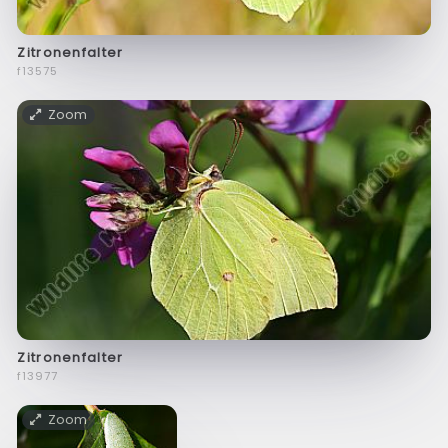
Zitronenfalter
f13575
Zoom
Zitronenfalter
f13977
Zoom