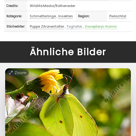
Wildlife.Media/Rotheneder
Credits:
Schmetterlinge
,
Insekten
Pielachtal
Kategorie:
Region:
Puppe Zitronenfalter
,
Tagfalter
,
Gonepteryx rhamni
Stichwörter:
Ähnliche Bilder
Zoom