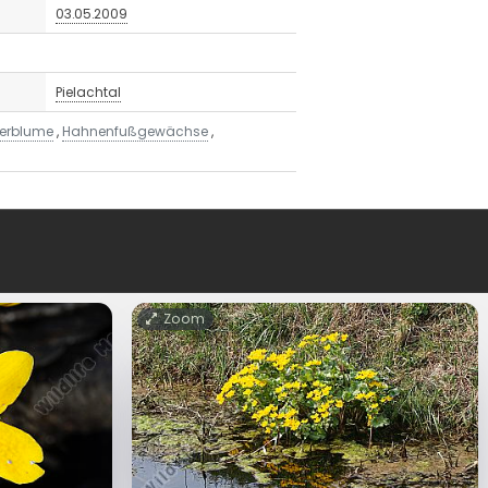
03.05.2009
Pielachtal
erblume
,
Hahnenfußgewächse
,
Zoom