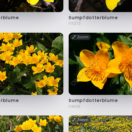
erblume
Sumpfdotterblume
f13273
Zoom
erblume
Sumpfdotterblume
f19315
Zoom