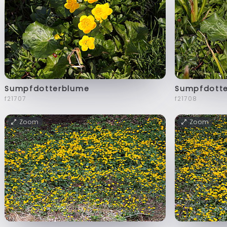
Sumpfdotterblume
Sumpfdott
f21707
f21708
Zoom
Zoom