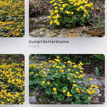
Sumpfdotterblume
f21855
Zoom