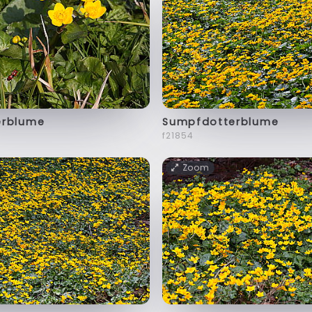
erblume
Sumpfdotterblume
f21854
Zoom