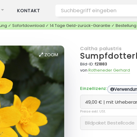
KONTAKT
tung ✓ Sofortdownload ✓ 14 Tage Geld-zurück-Garantie ✓ Bestellun
Caltha palustris
Sumpfdotter
ZOOM
Bild-ID:
f21883
von
Rotheneder Gerhard
Einzellizenz:
Verwendu
Preise exkl. USt.