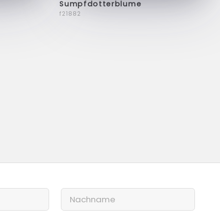
Sumpfdotterblume
f21882