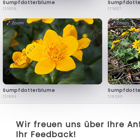
Sumpfdotterblume
Sumpfdott
f21856
f21857
Zoom
Zoom
Sumpfdotterblume
Sumpfdott
f21884
f26290
Wir freuen uns über Ihre A
Ihr Feedback!