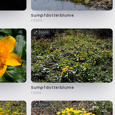
Sumpfdotterblume
f13955
Zoom
Sumpfdotterblume
f19316
Zoom