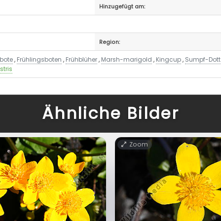
Hinzugefügt am:
Region:
sbote
,
Frühlingsboten
,
Frühblüher
,
Marsh-marigold
,
Kingcup
,
Sumpf-Dott
stris
Ähnliche Bilder
Zoom