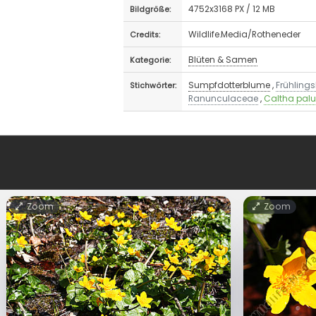
4752x3168 PX / 12 MB
Bildgröße:
Wildlife.Media/Rotheneder
Credits:
Blüten & Samen
Kategorie:
Sumpfdotterblume
,
Frühling
Stichwörter:
Ranunculaceae
,
Caltha palu
Zoom
Zoom