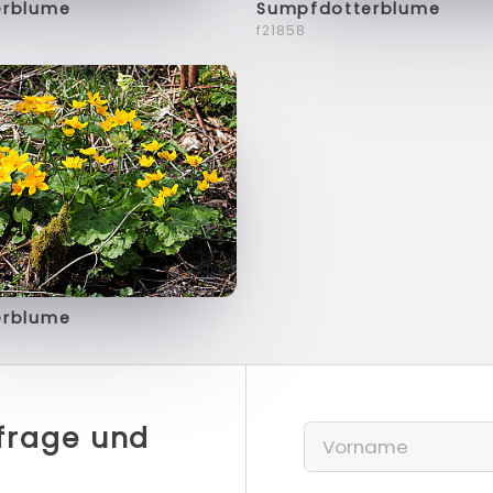
erblume
Sumpfdotterblume
f21858
erblume
nfrage und