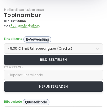
Helianthus tuberosus
Topinambur
Bild-ID:
f20866
von
Rotheneder Gerhard
Einzellizenz:
Verwendung
BILD BESTELLEN
Preise exkl. USt.
Bildpakete:
Bestellcode