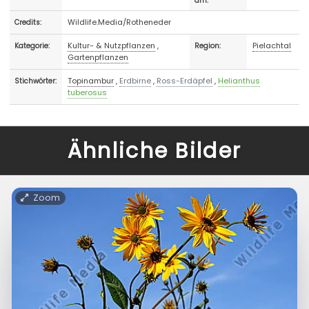
am:
Wildlife.Media/Rotheneder
Credits:
Kultur- & Nutzpflanzen
,
Pielachtal
Kategorie:
Region:
Gartenpflanzen
Topinambur
,
Erdbirne
,
Ross-Erdäpfel
,
Helianthus
Stichwörter:
tuberosus
Ähnliche Bilder
Zoom