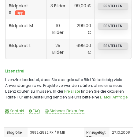
Bildpaket
3 Bilder
99,00 €
BESTELLEN
S
Tipp
Bildpaket M
10
299,00
BESTELLEN
Bilder
€
Bildpaket L
25
699,00
BESTELLEN
Bilder
€
Lizenzfrei
Lizenzfrei bedeutet, dass Sie das gekaufte Bild für beliebig viele
Anwendungen bzw. Projekte verwenden dürfen, ohne eine neue
Lizenz kaufen zu müssen. In der
Preisliste
finden Sie die aktuellen
Tarife. Für eine Bestellung senden Sie uns bitte eine
E-Mail Anfrage
.
Kontakt
FAQ
Sicheres Einkaufen
3888x2592 PX / 8 MB
27.10.2008
Bildgröße:
Hinzugefügt