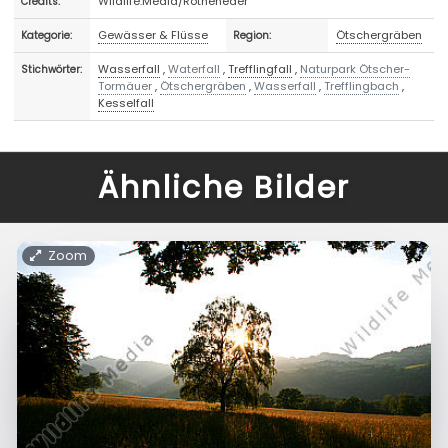
Wildlife.Media/Rotheneder
Credits:
Gewässer & Flüsse
Ötschergräben
Kategorie:
Region:
Wasserfall
,
Waterfall
,
Trefflingfall
,
Naturpark Ötscher-
Stichwörter:
Tormäuer
,
Ötschergräben
,
Wasserfall
,
Trefflingbach
,
Kesselfall
Ähnliche Bilder
Zoom