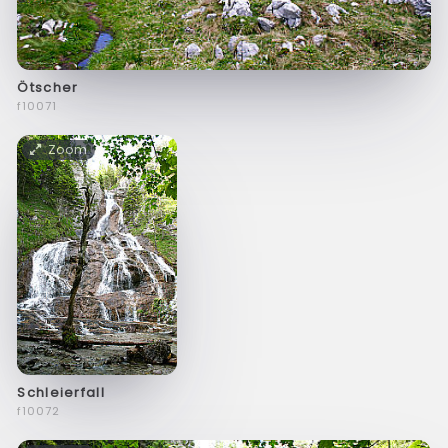
Ötscher
f10071
Zoom
Schleierfall
f10072