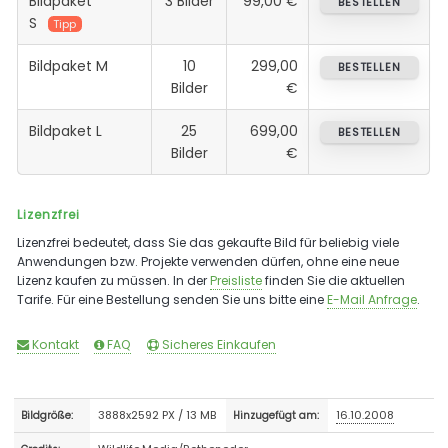
Bildpaket
3 Bilder
99,00 €
BESTELLEN
S
Tipp
Bildpaket M
10
299,00
BESTELLEN
Bilder
€
Bildpaket L
25
699,00
BESTELLEN
Bilder
€
Lizenzfrei
Lizenzfrei bedeutet, dass Sie das gekaufte Bild für beliebig viele
Anwendungen bzw. Projekte verwenden dürfen, ohne eine neue
Lizenz kaufen zu müssen. In der
Preisliste
finden Sie die aktuellen
Tarife. Für eine Bestellung senden Sie uns bitte eine
E-Mail Anfrage
.
Kontakt
FAQ
Sicheres Einkaufen
3888x2592 PX / 13 MB
16.10.2008
Bildgröße:
Hinzugefügt am: