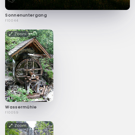
Sonnenuntergang
f10044
Zoom
Wassermühle
f10059
Zoom