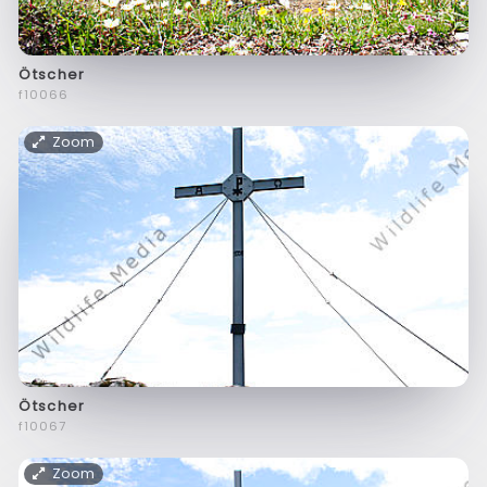
Ötscher
f10066
Zoom
Ötscher
f10067
Zoom