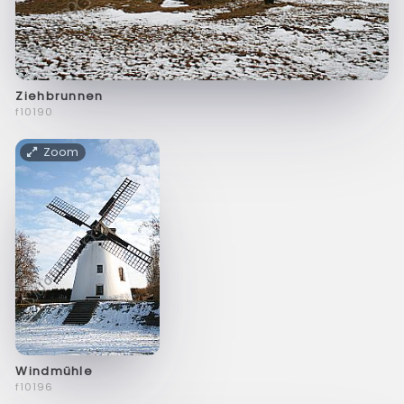
Ziehbrunnen
f10190
Zoom
Windmühle
f10196