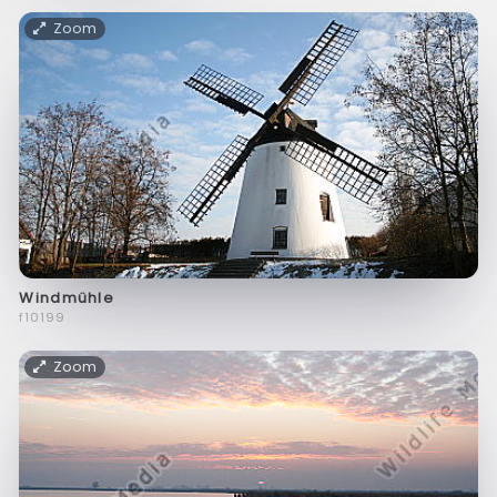
Zoom
Windmühle
f10199
Zoom