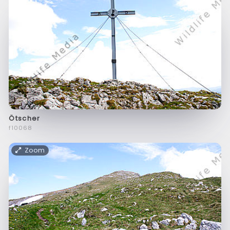
Ötscher
f10068
Zoom