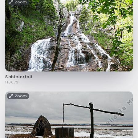
Zoom
Schleierfall
f10073
Zoom