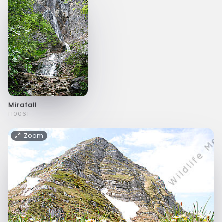
Mirafall
f10061
Zoom