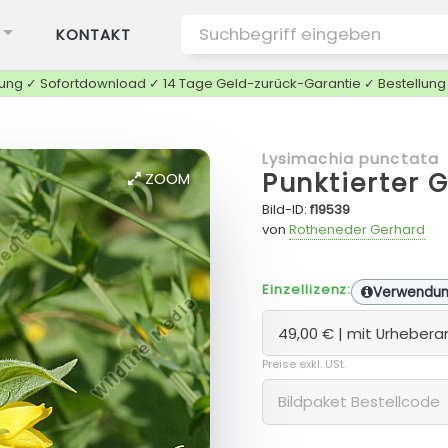
KONTAKT
tung ✓ Sofortdownload ✓ 14 Tage Geld-zurück-Garantie ✓ Bestellun
Lysimachia punctata
Punktierter 
ZOOM
Bild-ID:
f19539
von
Rotheneder Gerhard
Einzellizenz:
Verwendu
Preise exkl. USt.