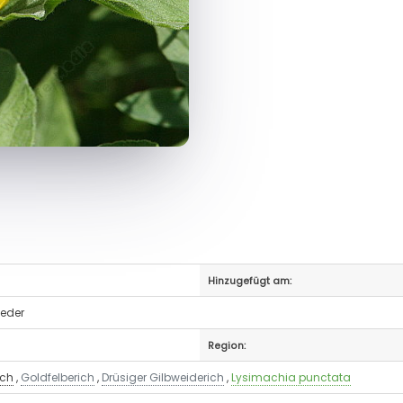
Hinzugefügt am:
neder
Region:
ich
,
Goldfelberich
,
Drüsiger Gilbweiderich
,
Lysimachia punctata