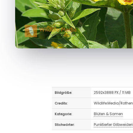
2592x3888 PX / 11 MB
Bildgröße:
Wildlife.Media/Rothe
Credits:
Blüten & Samen
Kategorie:
Punktierter Gilbweider
Stichwörter: