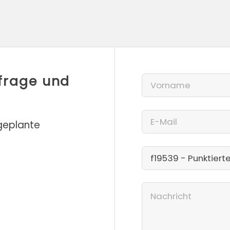
nfrage und
 geplante