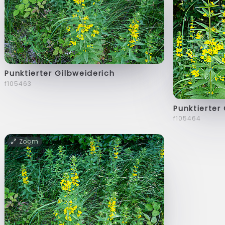
Punktierter Gilbweiderich
f105463
Punktierter
f105464
Zoom