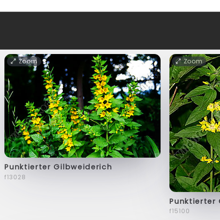
Zoom
Zoom
Punktierter Gilbweiderich
f13028
Punktierter
f15100