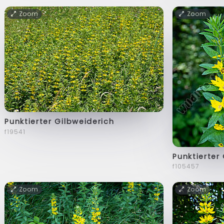
Zoom
Zoom
Punktierter Gilbweiderich
f19541
Punktierter
f105457
Zoom
Zoom