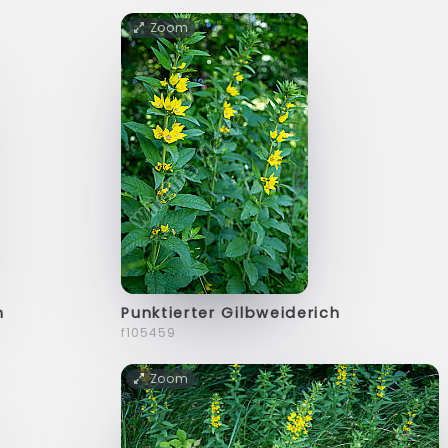
Zoom
h
Punktierter Gilbweiderich
f105459
Zoom