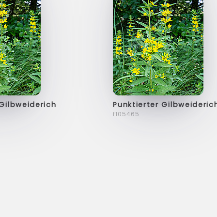
 Gilbweiderich
Punktierter Gilbweideric
f105465