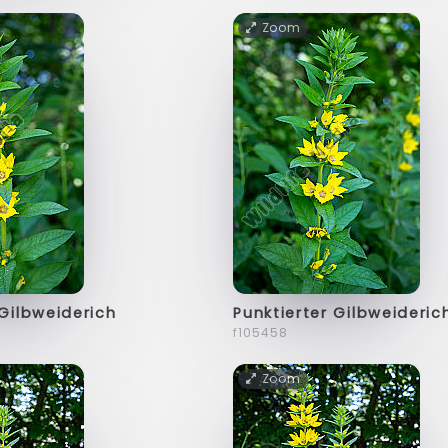
Zoom
 Gilbweiderich
Punktierter Gilbweideric
f105458
Zoom