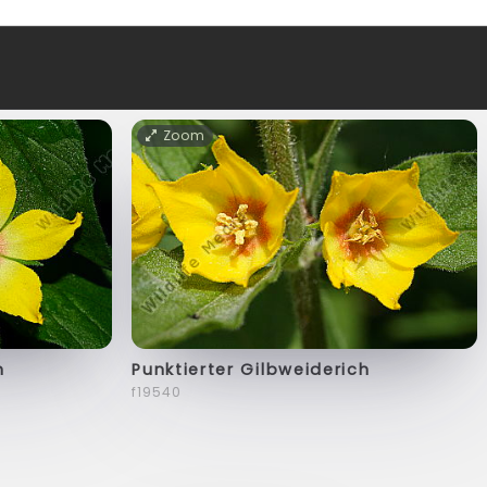
Zoom
h
Punktierter Gilbweiderich
f19540