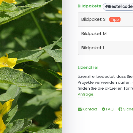
Bildpakete:
Bestellcode
Bildpaket S
Tipp
Bildpaket M
Bildpaket L
Lizenzfrei
Lizenzfrei bedeutet, dass Si
Projekte verwenden dürfen, 
finden Sie die aktuellen Tari
Anfrage
.
Kontakt
FAQ
Siche