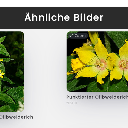
Ähnliche Bilder
Zoom
Punktierter Gilbweideric
f15101
 Gilbweiderich