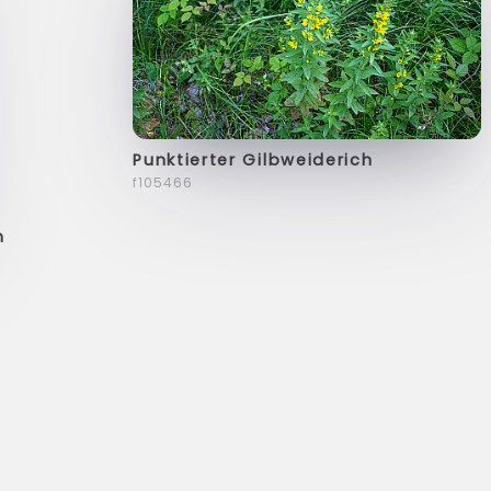
Punktierter Gilbweiderich
f105466
h