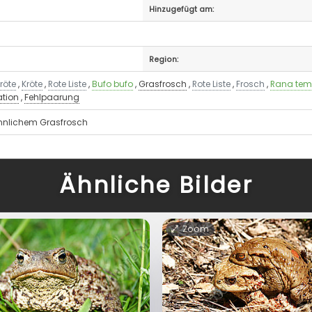
Hinzugefügt am:
Region:
röte
,
Kröte
,
Rote Liste
,
Bufo bufo
,
Grasfrosch
,
Rote Liste
,
Frosch
,
Rana tem
ation
,
Fehlpaarung
nnlichem Grasfrosch
Ähnliche Bilder
Zoom