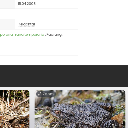
15.04.2008
Pielachtal
poraria
,
rana temporaria
,
Paarung
,
Zoom