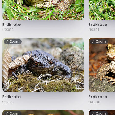
Erdkröte
Erdkröte
f10380
f10381
Zoom
Zoom
Erdkröte
Erdkröte
f13755
f14888
Zoom
Zoom