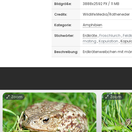
3888x2592 PX / 11 MB
Bildgröße:
Wildlife.Media/Rotheneder
Credits:
Amphibien
Kategorie:
Erdkröte
,
Froschlurch
,
Feldk
Stichwörter:
mating
,
Kopulation
,
Kopul
Erdkrötenweibchen mit mä
Beschreibung:
Zoom
Zoom