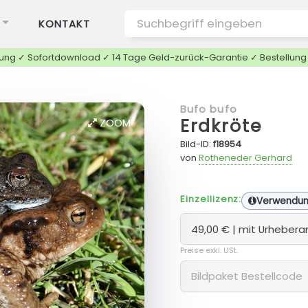
KONTAKT
tung ✓ Sofortdownload ✓ 14 Tage Geld-zurück-Garantie ✓ Bestellun
Bufo bufo
Erdkröte
ZOOM
Bild-ID:
f18954
von
Rotheneder Gerhard
Einzellizenz:
Verwendu
Preise exkl. USt.