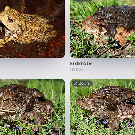
Erdkröte
f18955
Zoom