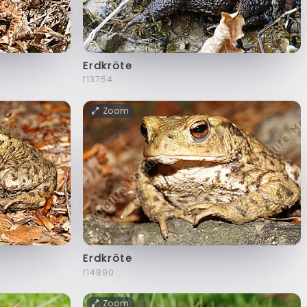
Erdkröte
f13754
Zoom
Erdkröte
f14890
Zoom