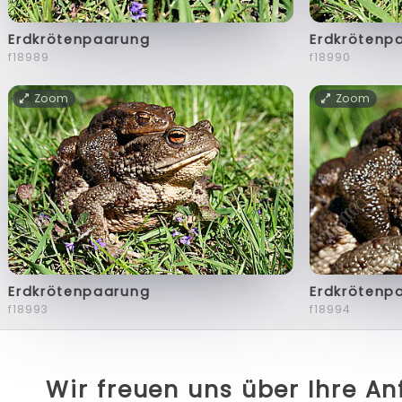
Erdkrötenpaarung
Erdkrötenp
f18989
f18990
Zoom
Zoom
Erdkrötenpaarung
Erdkrötenp
f18993
f18994
Wir freuen uns über Ihre A