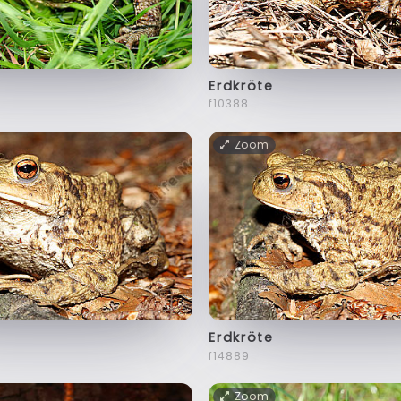
Erdkröte
f10388
Zoom
Erdkröte
f14889
Zoom