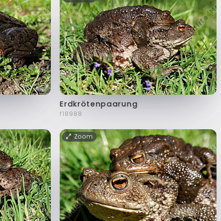
Erdkrötenpaarung
f18988
Zoom