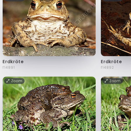
Erdkröte
Erdkröte
f14891
f14892
Zoom
Zoom