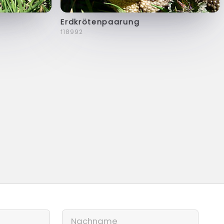
Erdkrötenpaarung
f18992