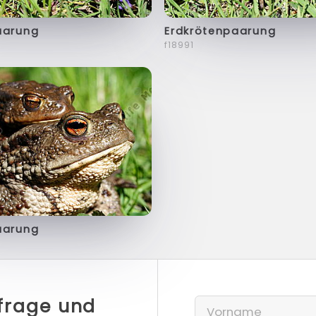
aarung
Erdkrötenpaarung
f18991
aarung
nfrage und