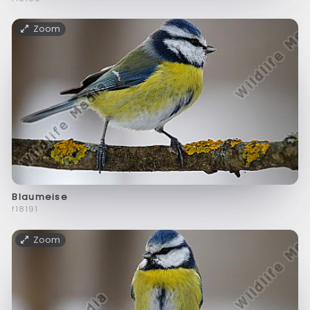
Zoom
Blaumeise
f18191
Zoom