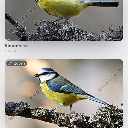
Blaumeise
f18413
Zoom