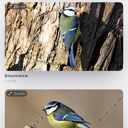
Zoom
Blaumeise
f18188
Zoom