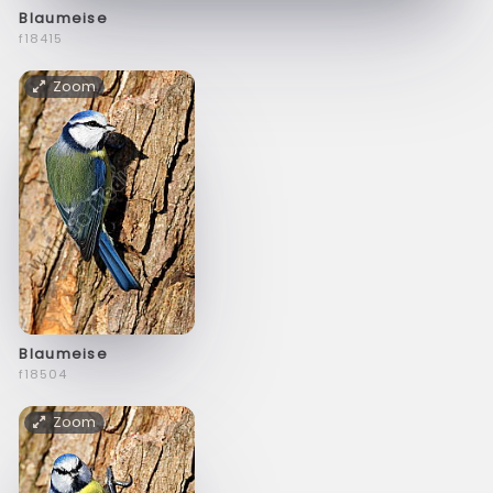
Blaumeise
f18415
Zoom
Blaumeise
f18504
Zoom