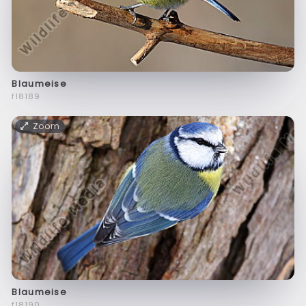
Blaumeise
f18189
Zoom
Blaumeise
f18190