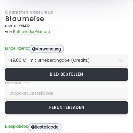
Cyanistes caeruleus
Blaumeise
Bild-ID:
f18412
von
Rotheneder Gerhard
Einzellizenz:
Verwendung
BILD BESTELLEN
Preise exkl. USt.
Bildpakete:
Bestellcode