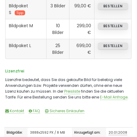
Bildpaket
3 Bilder
99,00 €
BESTELLEN
S
Tipp
Bildpaket M
10
299,00
BESTELLEN
Bilder
€
Bildpaket L
25
699,00
BESTELLEN
Bilder
€
Lizenzfrei
Lizenzfrei bedeutet, dass Sie das gekaufte Bild für beliebig viele
Anwendungen bzw. Projekte verwenden dürfen, ohne eine neue
Lizenz kaufen zu müssen. In der
Preisliste
finden Sie die aktuellen
Tarife. Für eine Bestellung senden Sie uns bitte eine
E-Mail Anfrage
.
Kontakt
FAQ
Sicheres Einkaufen
3888x2592 PX / 8 MB
20.01.2008
Bildgröße:
Hinzugefügt am: