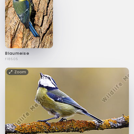
Blaumeise
f18505
Zoom