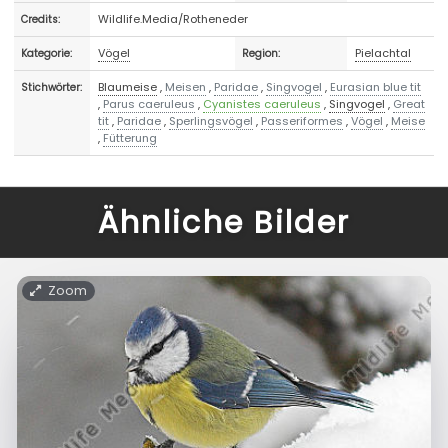
Wildlife.Media/Rotheneder
Credits:
Vögel
Pielachtal
Kategorie:
Region:
Blaumeise
,
Meisen
,
Paridae
,
Singvogel
,
Eurasian blue tit
Stichwörter:
,
Parus caeruleus
,
Cyanistes caeruleus
,
Singvogel
,
Great
tit
,
Paridae
,
Sperlingsvögel
,
Passeriformes
,
Vögel
,
Meise
,
Fütterung
Ähnliche Bilder
Zoom