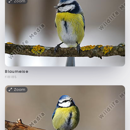
Zoom
Blaumeise
f18185
Zoom