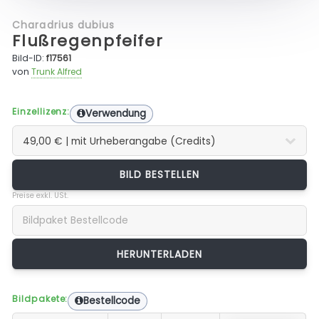
Charadrius dubius
Flußregenpfeifer
Bild-ID:
f17561
von
Trunk Alfred
Einzellizenz:
Verwendung
BILD BESTELLEN
Preise exkl. USt.
Bildpakete:
Bestellcode