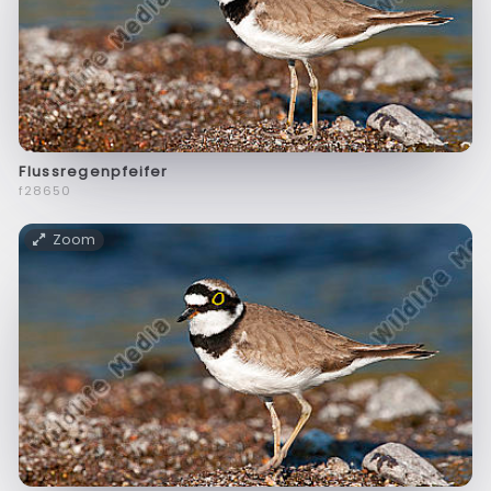
Flussregenpfeifer
f28650
Zoom