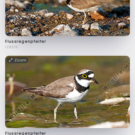
Flussregenpfeifer
f28515
Zoom
Flussregenpfeifer