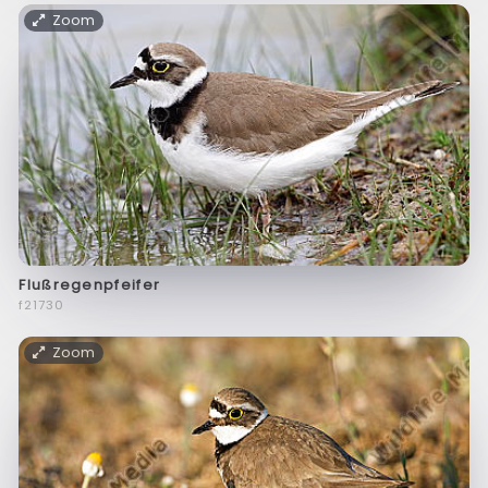
Zoom
Flußregenpfeifer
f21730
Zoom