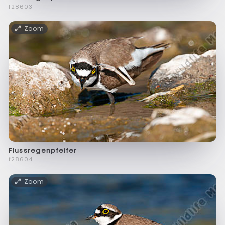
f28603
Zoom
Flussregenpfeifer
f28604
Zoom