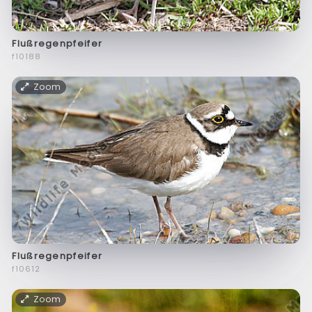
Flußregenpfeifer
f10188
Zoom
Flußregenpfeifer
f10612
Zoom