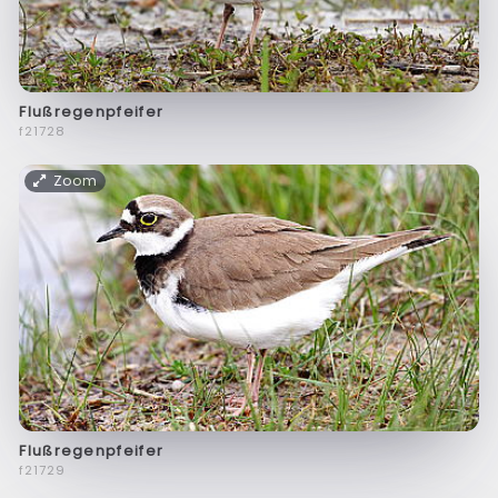
Flußregenpfeifer
f21728
Zoom
Flußregenpfeifer
f21729