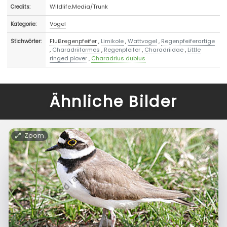
Wildlife.Media/Trunk
Credits:
Vögel
Kategorie:
Flußregenpfeifer
,
Limikole
,
Wattvogel
,
Regenpfeiferartige
Stichwörter:
,
Charadriiformes
,
Regenpfeifer
,
Charadriidae
,
Little
ringed plover
,
Charadrius dubius
Ähnliche Bilder
Zoom