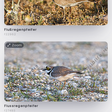
Flußregenpfeifer
f22962
Zoom
Flussregenpfeifer
f27493