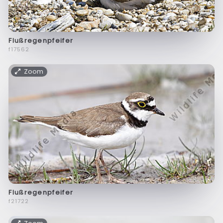
Flußregenpfeifer
f17562
Zoom
Flußregenpfeifer
f21722