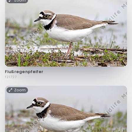
Zoom
Flußregenpfeifer
f21727
Zoom