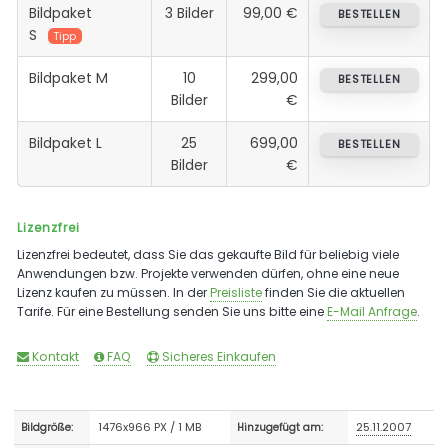
Bildpaket
3 Bilder
99,00 €
BESTELLEN
S
Tipp
Bildpaket M
10
299,00
BESTELLEN
Bilder
€
Bildpaket L
25
699,00
BESTELLEN
Bilder
€
Lizenzfrei
Lizenzfrei bedeutet, dass Sie das gekaufte Bild für beliebig viele
Anwendungen bzw. Projekte verwenden dürfen, ohne eine neue
Lizenz kaufen zu müssen. In der
Preisliste
finden Sie die aktuellen
Tarife. Für eine Bestellung senden Sie uns bitte eine
E-Mail Anfrage
.
Kontakt
FAQ
Sicheres Einkaufen
1476x966 PX / 1 MB
25.11.2007
Bildgröße:
Hinzugefügt am: