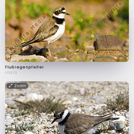
Flußregenpfeifer
f13372
Zoom