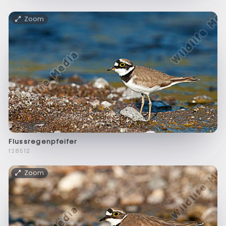
Zoom
Flussregenpfeifer
f28512
Zoom