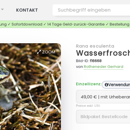
KONTAKT
tung ✓ Sofortdownload ✓ 14 Tage Geld-zurück-Garantie ✓ Bestellun
Rana esculenta
Wasserfrosc
ZOOM
Bild-ID:
f16668
von
Rotheneder Gerhard
Einzellizenz:
Verwendu
Preise exkl. USt.