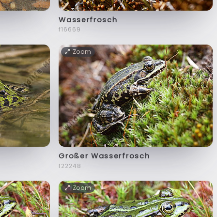
Wasserfrosch
f16669
Zoom
Großer Wasserfrosch
f22248
Zoom