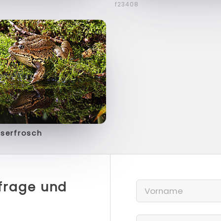
f23408
serfrosch
nfrage und