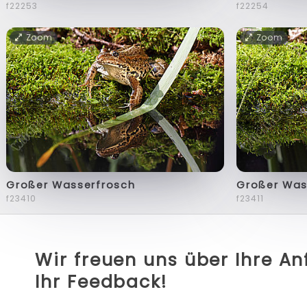
f22253
f22254
Zoom
Zoom
Großer Wasserfrosch
Großer Was
f23410
f23411
Wir freuen uns über Ihre A
Ihr Feedback!