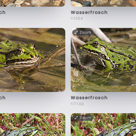
ch
Wasserfrosch
f11364
Zoom
ch
Wasserfrosch
f17749
Zoom