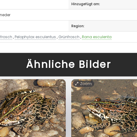
Hinzugefügt am:
eneder
Region:
hfrosch
,
Pelophylax esculentus
,
Grünfrosch
,
Rana esculenta
Ähnliche Bilder
Zoom