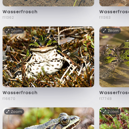
Wasserfrosch
Wasserfros
f11362
f11363
Zoom
Zoom
Wasserfrosch
Wasserfros
f16670
f17748
Zoom
Zoom