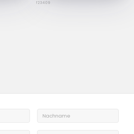
f23409