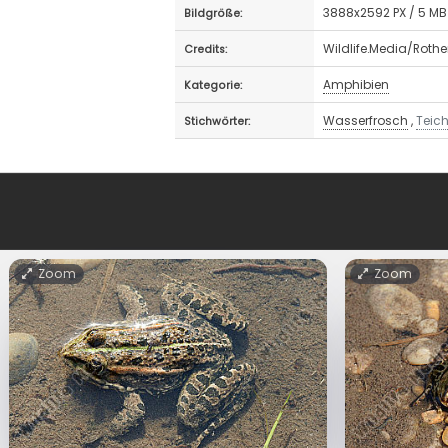
3888x2592 PX / 5 MB
Bildgröße:
Wildlife.Media/Roth
Credits:
Amphibien
Kategorie:
Wasserfrosch
,
Teic
Stichwörter:
Zoom
Zoom