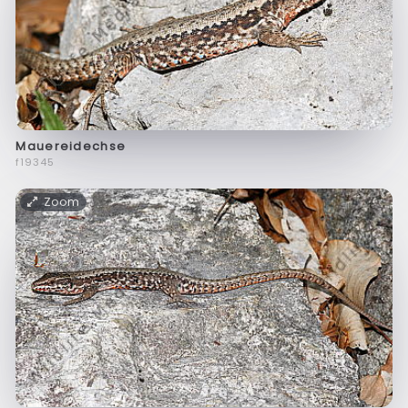
Mauereidechse
f19345
Zoom