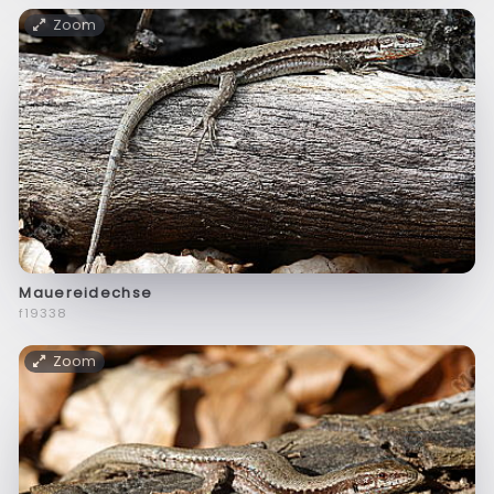
Zoom
Mauereidechse
f19338
Zoom