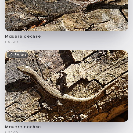
Mauereidechse
f19339
Zoom
Mauereidechse
f19340