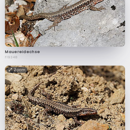
Mauereidechse
f19348
Zoom