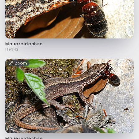
Mauereidechse
f19342
Zoom
Mauereidechse