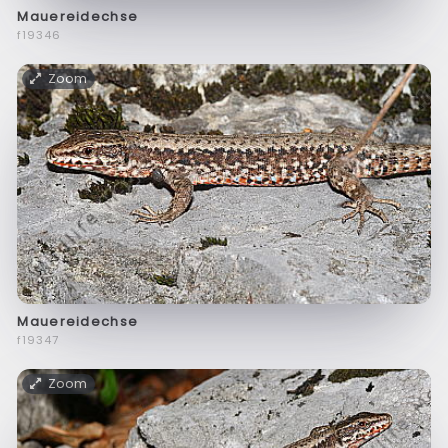
Mauereidechse
f19346
Zoom
Mauereidechse
f19347
Zoom