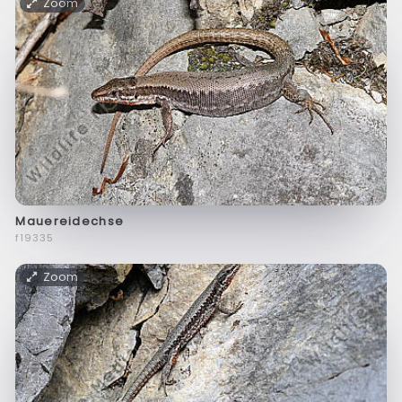
Zoom
Mauereidechse
f19335
Zoom