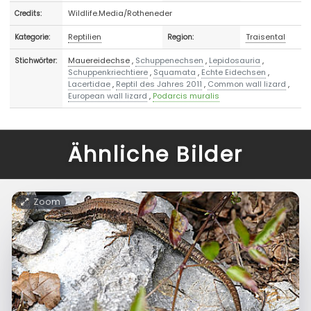
Wildlife.Media/Rotheneder
Credits:
Reptilien
Traisental
Kategorie:
Region:
Mauereidechse
,
Schuppenechsen
,
Lepidosauria
,
Stichwörter:
Schuppenkriechtiere
,
Squamata
,
Echte Eidechsen
,
Lacertidae
,
Reptil des Jahres 2011
,
Common wall lizard
,
European wall lizard
,
Podarcis muralis
Ähnliche Bilder
Zoom