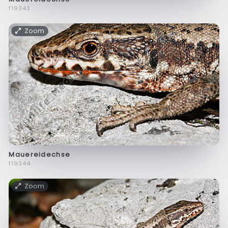
f19343
Zoom
Mauereidechse
f19344
Zoom