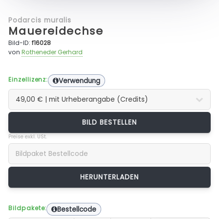
Podarcis muralis
Mauereidechse
Bild-ID:
f16028
von
Rotheneder Gerhard
Einzellizenz:
Verwendung
BILD BESTELLEN
Preise exkl. USt.
Bildpakete:
Bestellcode