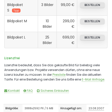
Bildpaket
3 Bilder
99,00 €
BESTELLEN
S
Tipp
Bildpaket M
10
299,00
BESTELLEN
Bilder
€
Bildpaket L
25
699,00
BESTELLEN
Bilder
€
Lizenzfrei
Lizenzfrei bedeutet, dass Sie das gekaufte Bild für beliebig viele
Anwendungen bzw. Projekte verwenden dürfen, ohne eine neue
Lizenz kaufen zu müssen. In der
Preisliste
finden Sie die aktuellen
Tarife. Für eine Bestellung senden Sie uns bitte eine
E-Mail Anfrage
.
Kontakt
FAQ
Sicheres Einkaufen
3888x2592 PX / 5 MB
23.08.2007
Bildgröße:
Hinzugefügt am: