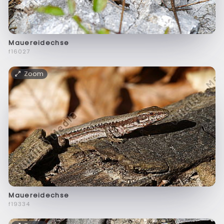
Mauereidechse
f16027
Zoom
Mauereidechse
f19334