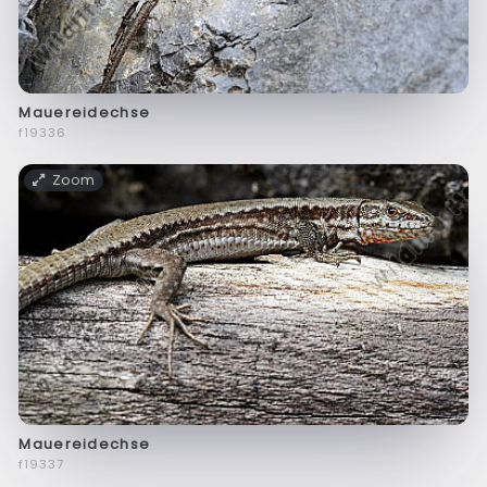
Mauereidechse
f19336
Zoom
Mauereidechse
f19337