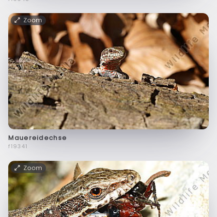
Zoom
Mauereidechse
f19341
Zoom