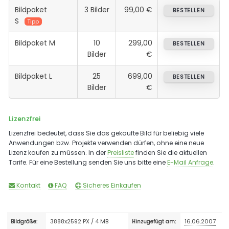
Bildpaket
3 Bilder
99,00 €
BESTELLEN
S
Tipp
Bildpaket M
10
299,00
BESTELLEN
Bilder
€
Bildpaket L
25
699,00
BESTELLEN
Bilder
€
Lizenzfrei
Lizenzfrei bedeutet, dass Sie das gekaufte Bild für beliebig viele
Anwendungen bzw. Projekte verwenden dürfen, ohne eine neue
Lizenz kaufen zu müssen. In der
Preisliste
finden Sie die aktuellen
Tarife. Für eine Bestellung senden Sie uns bitte eine
E-Mail Anfrage
.
Kontakt
FAQ
Sicheres Einkaufen
3888x2592 PX / 4 MB
16.06.2007
Bildgröße:
Hinzugefügt am: