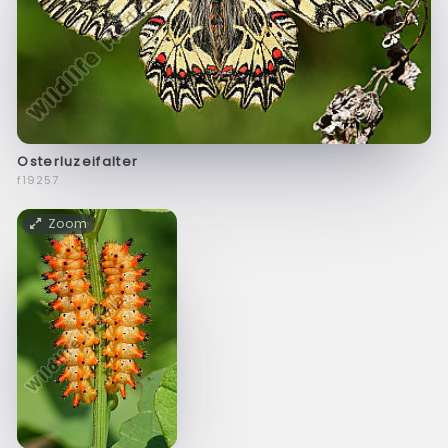
Osterluzeifalter
f19257
Zoom