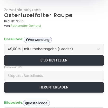
Zerynthia polyxena
Osterluzeifalter Raupe
Bild-ID:
f15061
von
Rotheneder Gerhard
Einzellizenz:
Verwendung
BILD BESTELLEN
Preise exkl. USt.
Bildpakete:
Bestellcode