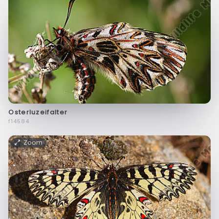
Osterluzeifalter
f14584
Zoom