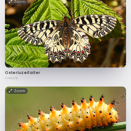
Zoom
Osterluzeifalter
f14629
Zoom