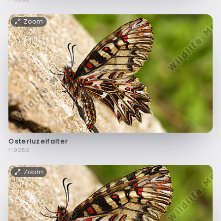
Zoom
Osterluzeifalter
f19253
Zoom