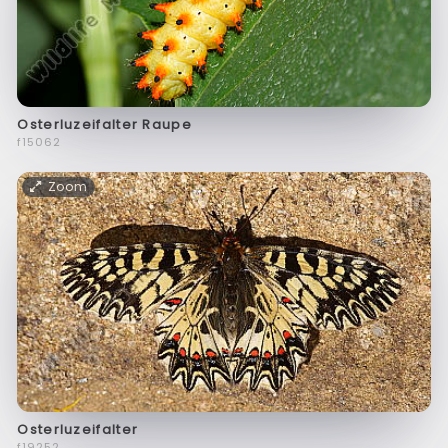
Osterluzeifalter Raupe
f15062
Zoom
Osterluzeifalter
f19252