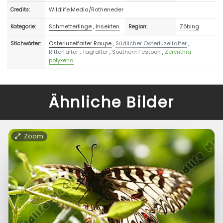
Wildlife.Media/Rotheneder
Credits:
Schmetterlinge
,
Insekten
Zöbing
Kategorie:
Region:
Osterluzeifalter Raupe
,
Südlicher Osterluzeifalter
,
Stichwörter:
Ritterfalter
,
Tagfalter
,
Southern Festoon
,
Zerynthia
polyxena
Ähnliche Bilder
Zoom