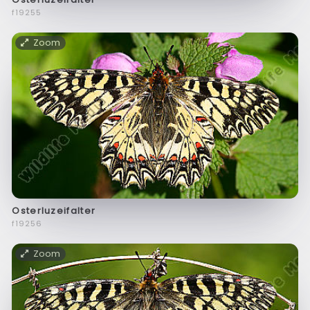
f19255
Zoom
Osterluzeifalter
f19256
Zoom