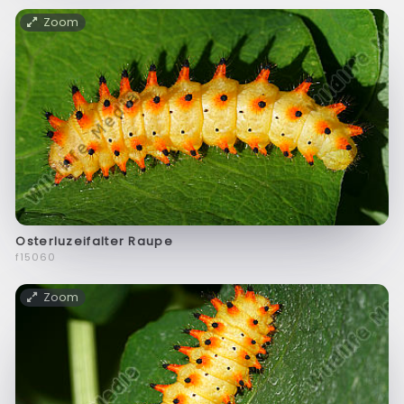
Zoom
Osterluzeifalter Raupe
f15060
Zoom