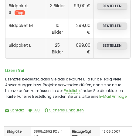
Bildpaket
3 Bilder
99,00 €
BESTELLEN
S
Tipp
Bildpaket M
10
299,00
BESTELLEN
Bilder
€
Bildpaket L
25
699,00
BESTELLEN
Bilder
€
Lizenzfrei
Lizenzfrei bedeutet, dass Sie das gekaufte Bild für beliebig viele
Anwendungen bzw. Projekte verwenden dürfen, ohne eine neue
Lizenz kaufen zu müssen. In der
Preisliste
finden Sie die aktuellen
Tarife. Für eine Bestellung senden Sie uns bitte eine
E-Mail Anfrage
.
Kontakt
FAQ
Sicheres Einkaufen
3888x2592 PX / 4
18.05.2007
Bildgröße:
Hinzugefügt