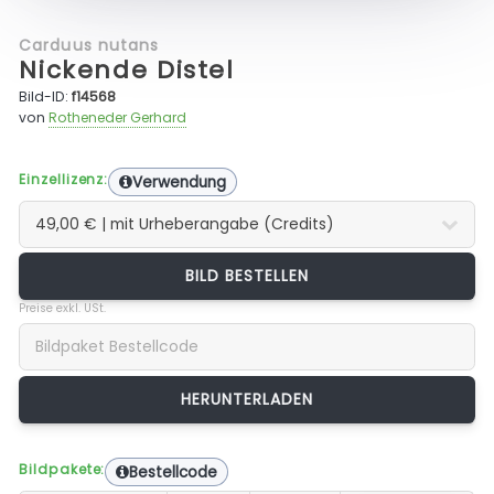
Carduus nutans
Nickende Distel
Bild-ID:
f14568
von
Rotheneder Gerhard
Einzellizenz:
Verwendung
BILD BESTELLEN
Preise exkl. USt.
Bildpakete:
Bestellcode