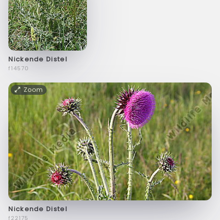
Nickende Distel
f14570
Zoom
Nickende Distel
f22175