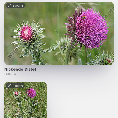
Zoom
Nickende Distel
f14569
Zoom