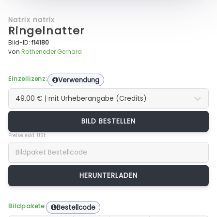
Natrix natrix
Ringelnatter
Bild-ID:
f14180
von
Rotheneder Gerhard
Einzellizenz:
Verwendung
BILD BESTELLEN
Preise exkl. USt.
Bildpakete:
Bestellcode