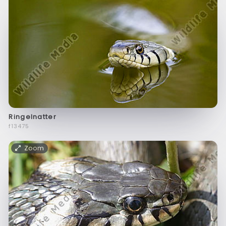
Ringelnatter
f13475
Zoom