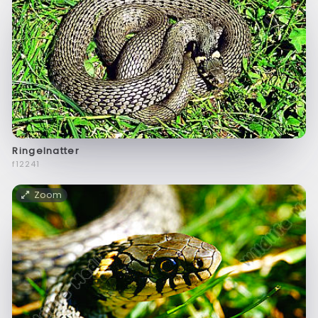
Ringelnatter
f12241
Zoom