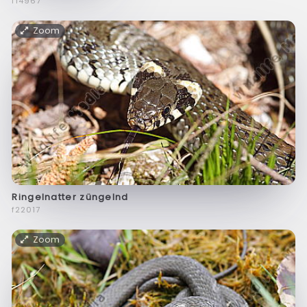
f14967
Zoom
Ringelnatter züngelnd
f22017
Zoom