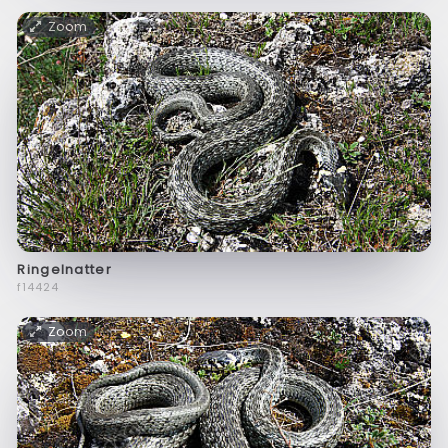
Zoom
Ringelnatter
f14424
Zoom