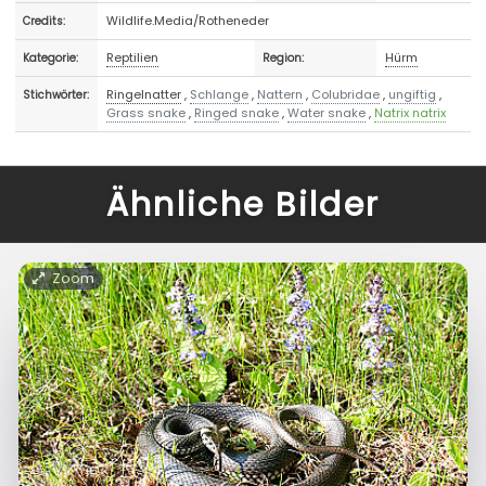
Wildlife.Media/Rotheneder
Credits:
Reptilien
Hürm
Kategorie:
Region:
Ringelnatter
,
Schlange
,
Nattern
,
Colubridae
,
ungiftig
,
Stichwörter:
Grass snake
,
Ringed snake
,
Water snake
,
Natrix natrix
Ähnliche Bilder
Zoom