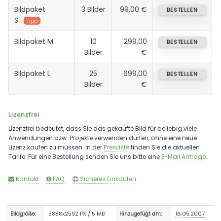
Bildpaket
3 Bilder
99,00 €
BESTELLEN
S
Tipp
Bildpaket M
10
299,00
BESTELLEN
Bilder
€
Bildpaket L
25
699,00
BESTELLEN
Bilder
€
Lizenzfrei
Lizenzfrei bedeutet, dass Sie das gekaufte Bild für beliebig viele
Anwendungen bzw. Projekte verwenden dürfen, ohne eine neue
Lizenz kaufen zu müssen. In der
Preisliste
finden Sie die aktuellen
Tarife. Für eine Bestellung senden Sie uns bitte eine
E-Mail Anfrage
.
Kontakt
FAQ
Sicheres Einkaufen
3888x2592 PX / 5 MB
16.05.2007
Bildgröße:
Hinzugefügt am: