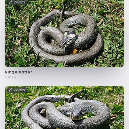
Zoom
Ringelnatter
f14179
Zoom