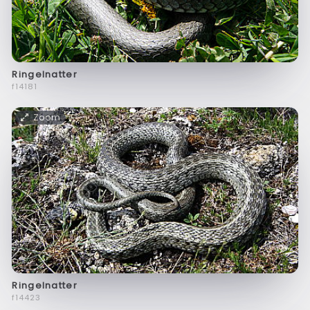
Ringelnatter
f14181
Zoom
Ringelnatter
f14423