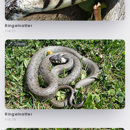
Ringelnatter
f14177
Zoom
Ringelnatter
f14178