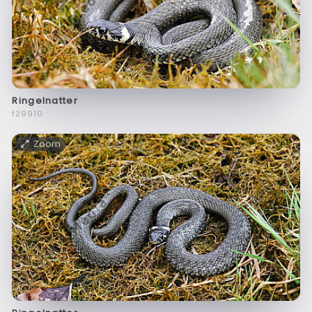
Ringelnatter
f29910
Zoom