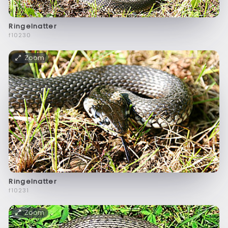
Ringelnatter
f10230
Zoom
Ringelnatter
f10231
Zoom