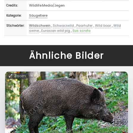
Wildlife.Media/Jegen
Credits:
Säugetiere
Kategorie:
Wildschwein
,
Schwarzwild
,
Paarhufer
,
Wild boar
,
Wild
Stichwörter:
swine
,
Eurasian wild pig
,
Sus scrofa
Ähnliche Bilder
Zoom