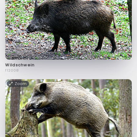
Wildschwein
f12008
Zoom