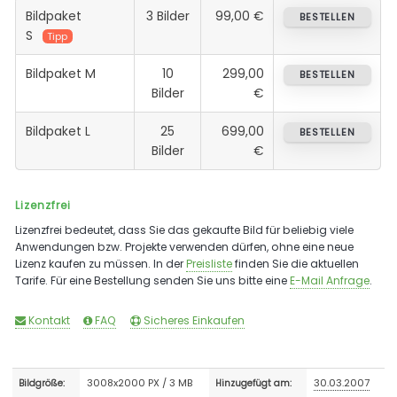
Bildpaket
3 Bilder
99,00 €
BESTELLEN
S
Tipp
Bildpaket M
10
299,00
BESTELLEN
Bilder
€
Bildpaket L
25
699,00
BESTELLEN
Bilder
€
Lizenzfrei
Lizenzfrei bedeutet, dass Sie das gekaufte Bild für beliebig viele
Anwendungen bzw. Projekte verwenden dürfen, ohne eine neue
Lizenz kaufen zu müssen. In der
Preisliste
finden Sie die aktuellen
Tarife. Für eine Bestellung senden Sie uns bitte eine
E-Mail Anfrage
.
Kontakt
FAQ
Sicheres Einkaufen
3008x2000 PX / 3 MB
30.03.2007
Bildgröße:
Hinzugefügt am: