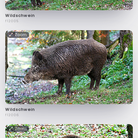
Wildschwein
f12005
Zoom
Wildschwein
f12006
Zoom