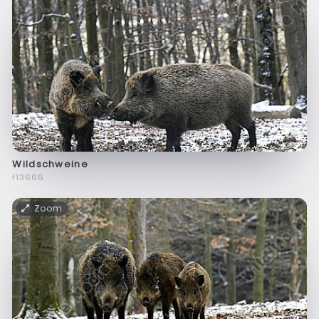
Wildschweine
f13666
Zoom