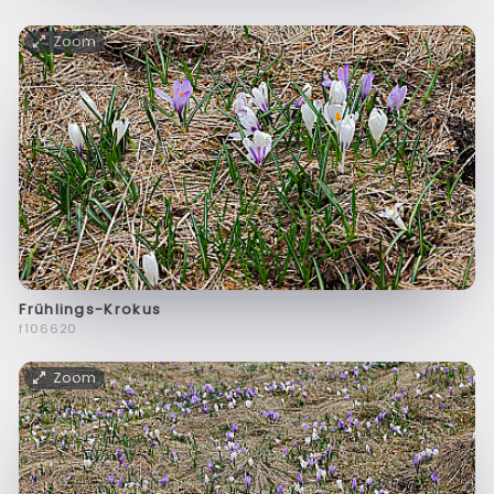
Zoom
Frühlings-Krokus
f106620
Zoom