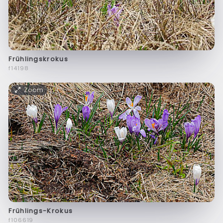
Frühlingskrokus
f14198
Zoom
Frühlings-Krokus
f106619