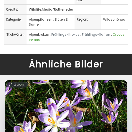
am:
Wildlife.Media/Rotheneder
Credits:
Alpenpflanzen
,
Blüten &
Wildschönau
Kategorie:
Region:
Samen
Alpenkrokus
,
Frühlings-Krokus
,
Frühlings-Safran
,
Crocus
Stichwörter:
vernus
Ähnliche Bilder
Zoom