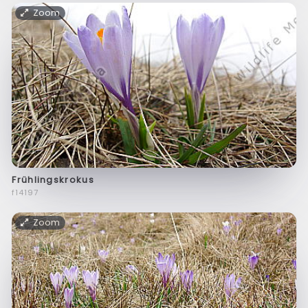
Zoom
Frühlingskrokus
f14197
Zoom