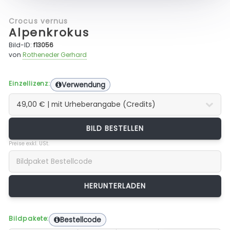
Crocus vernus
Alpenkrokus
Bild-ID:
f13056
von
Rotheneder Gerhard
Einzellizenz:
Verwendung
BILD BESTELLEN
Preise exkl. USt.
Bildpakete:
Bestellcode