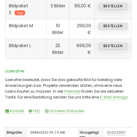
Bildpaket
3 Bilder
99,00 €
BESTELLEN
S
Tipp
Bildpaket M
10
299,00
BESTELLEN
Bilder
€
Bildpaket L
25
699,00
BESTELLEN
Bilder
€
Lizenzfrei
Lizenzfrei bedeutet, dass Sie das gekaufte Bild für beliebig viele
Anwendungen bzw. Projekte verwenden dürfen, ohne eine neue
Lizenz kaufen zu müssen. In der
Preisliste
finden Sie die aktuellen
Tarife. Für eine Bestellung senden Sie uns bitte eine
E-Mail Anfrage
.
Kontakt
FAQ
Sicheres Einkaufen
3888x2592 PX / 5 MB
01.03.2007
Bildgröße:
Hinzugefügt