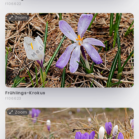
f106622
Zoom
Frühlings-Krokus
f106623
Zoom