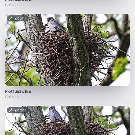
f26545
Zoom
Rotfußfalke
f26546
Zoom