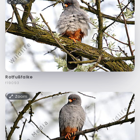
Zoom
Rotfußfalke
f19093
Zoom