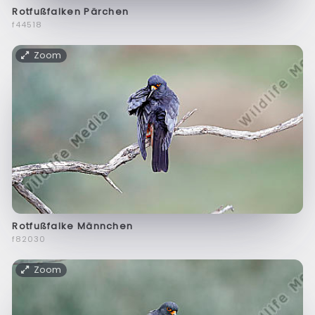
Rotfußfalken Pärchen
f44518
Zoom
Rotfußfalke Männchen
f82030
Zoom