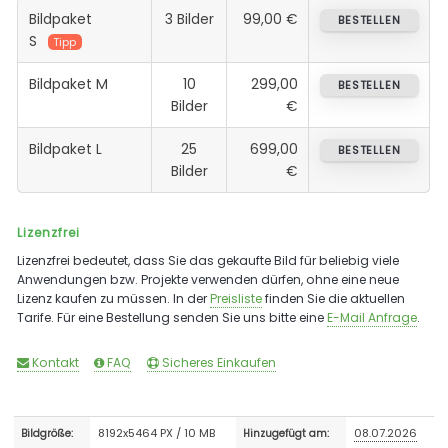
Bildpaket
3 Bilder
99,00 €
BESTELLEN
S
Tipp
Bildpaket M
10
299,00
BESTELLEN
Bilder
€
Bildpaket L
25
699,00
BESTELLEN
Bilder
€
Lizenzfrei
Lizenzfrei bedeutet, dass Sie das gekaufte Bild für beliebig viele
Anwendungen bzw. Projekte verwenden dürfen, ohne eine neue
Lizenz kaufen zu müssen. In der
Preisliste
finden Sie die aktuellen
Tarife. Für eine Bestellung senden Sie uns bitte eine
E-Mail Anfrage
.
Kontakt
FAQ
Sicheres Einkaufen
8192x5464 PX / 10 MB
08.07.2026
Bildgröße:
Hinzugefügt am: