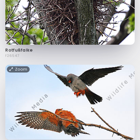
Rotfußfalke
f26547
Zoom