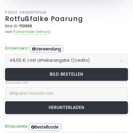
Falco vespertinus
Rotfußfalke Paarung
Bild-ID:
f112966
von
Rotheneder Gerhard
Einzellizenz:
Verwendung
BILD BESTELLEN
Preise exkl. USt.
Bildpakete:
Bestellcode