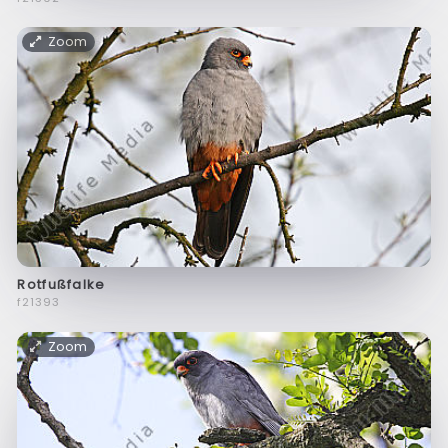
Zoom
Rotfußfalke
f21393
Zoom