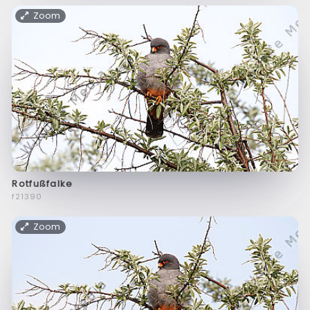
Zoom
Rotfußfalke
f21390
Zoom