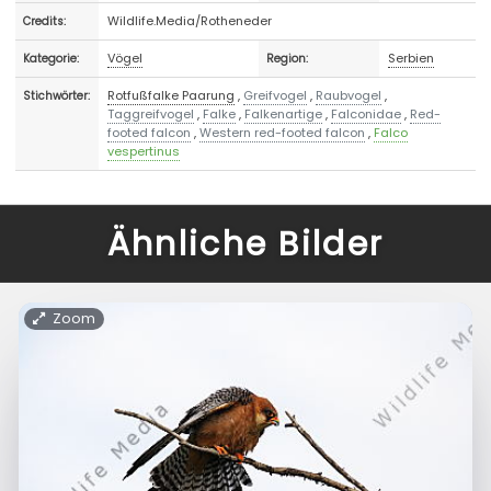
Wildlife.Media/Rotheneder
Credits:
Vögel
Serbien
Kategorie:
Region:
Rotfußfalke Paarung
,
Greifvogel
,
Raubvogel
,
Stichwörter:
Taggreifvogel
,
Falke
,
Falkenartige
,
Falconidae
,
Red-
footed falcon
,
Western red-footed falcon
,
Falco
vespertinus
Ähnliche Bilder
Zoom