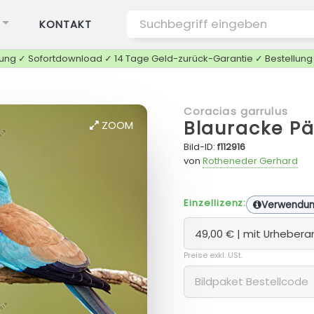
KONTAKT
tung ✓ Sofortdownload ✓ 14 Tage Geld-zurück-Garantie ✓ Bestellun
Coracias garrulus
Blauracke P
ZOOM
Bild-ID:
f112916
von
Rotheneder Gerhard
Einzellizenz:
Verwendu
Preise exkl. USt.