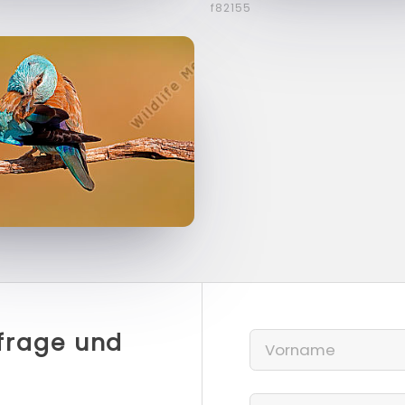
f82155
nfrage und