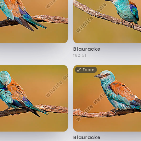
Blauracke
f82151
Zoom
Blauracke