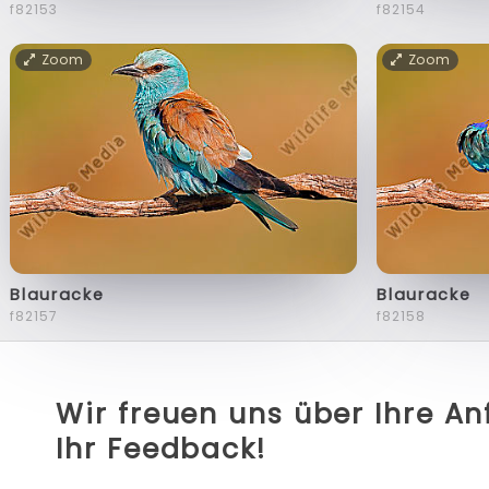
f82153
f82154
Zoom
Zoom
Blauracke
Blauracke
f82157
f82158
Wir freuen uns über Ihre A
Ihr Feedback!