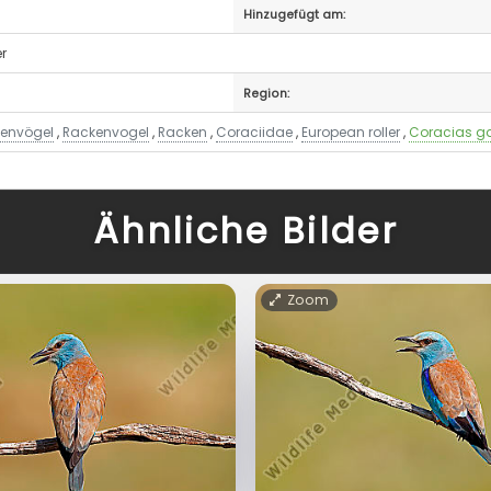
Hinzugefügt am:
er
Region:
envögel
,
Rackenvogel
,
Racken
,
Coraciidae
,
European roller
,
Coracias ga
Ähnliche Bilder
Zoom