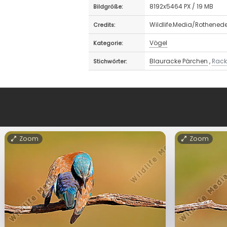
8192x5464 PX / 19 MB
Bildgröße:
Wildlife.Media/Rothened
Credits:
Vögel
Kategorie:
Blauracke Pärchen
,
Rack
Stichwörter:
Zoom
Zoom