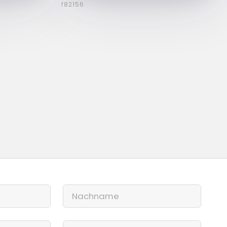
f82156