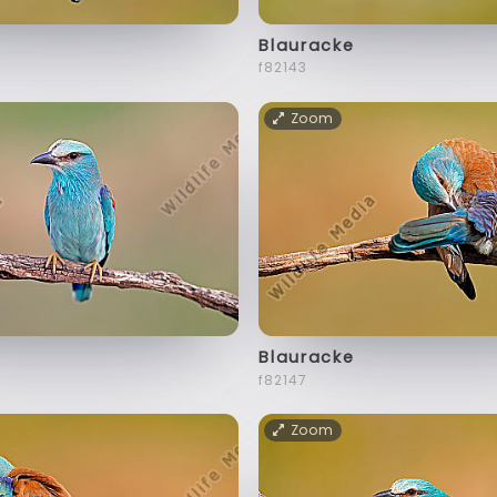
Blauracke
f82143
Zoom
Blauracke
f82147
Zoom