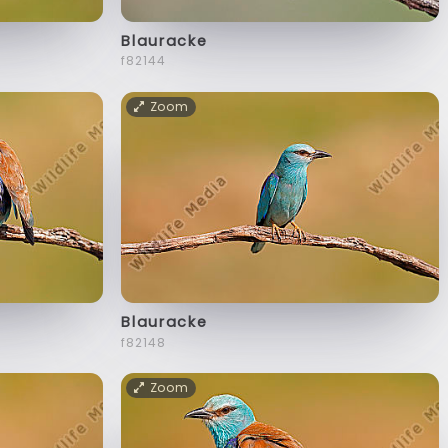
Blauracke
f82144
Zoom
Blauracke
f82148
Zoom