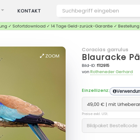
KONTAKT
tung ✓ Sofortdownload ✓ 14 Tage Geld-zurück-Garantie ✓ Bestellun
Coracias garrulus
Blauracke P
ZOOM
Bild-ID:
f112915
von
Rotheneder Gerhard
Einzellizenz:
Verwendu
Preise exkl. USt.