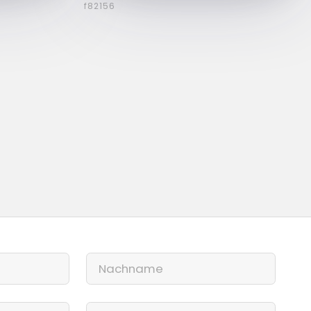
f82156