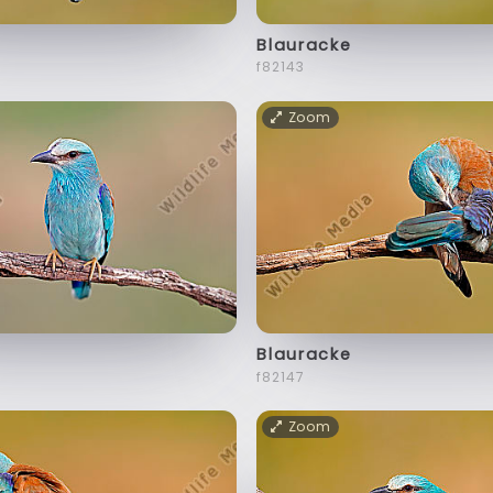
Blauracke
f82143
Zoom
Blauracke
f82147
Zoom