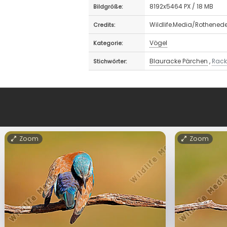
8192x5464 PX / 18 MB
Bildgröße:
Wildlife.Media/Rothened
Credits:
Vögel
Kategorie:
Blauracke Pärchen
,
Rack
Stichwörter:
Zoom
Zoom