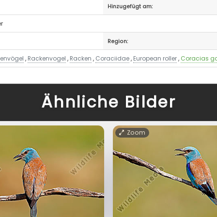
Hinzugefügt am:
er
Region:
envögel
,
Rackenvogel
,
Racken
,
Coraciidae
,
European roller
,
Coracias ga
Ähnliche Bilder
Zoom