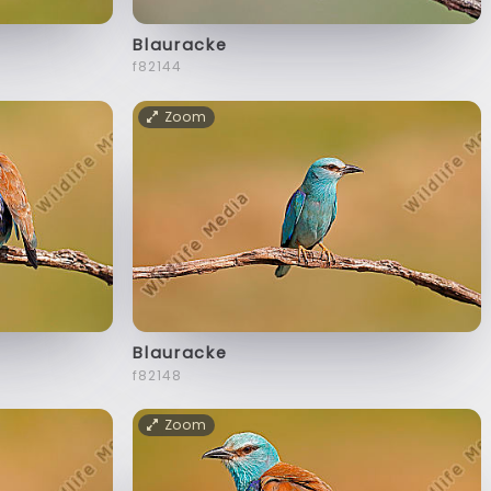
Blauracke
f82144
Zoom
Blauracke
f82148
Zoom