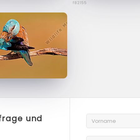
f82155
nfrage und