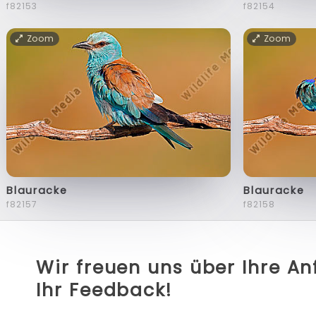
f82153
f82154
Zoom
Zoom
Blauracke
Blauracke
f82157
f82158
Wir freuen uns über Ihre A
Ihr Feedback!