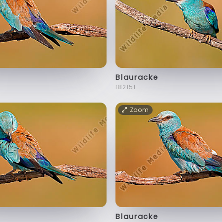
Blauracke
f82151
Zoom
Blauracke