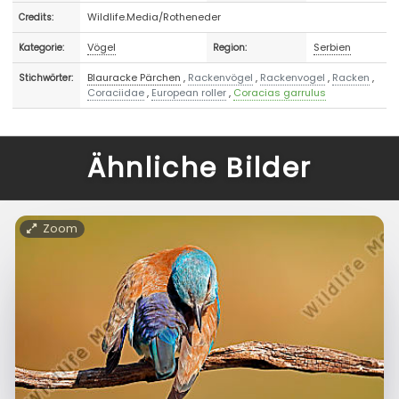
Wildlife.Media/Rotheneder
Credits:
Vögel
Serbien
Kategorie:
Region:
Blauracke Pärchen
,
Rackenvögel
,
Rackenvogel
,
Racken
,
Stichwörter:
Coraciidae
,
European roller
,
Coracias garrulus
Ähnliche Bilder
Zoom