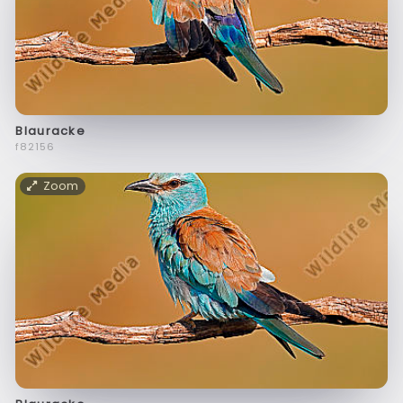
Blauracke
f82156
Zoom