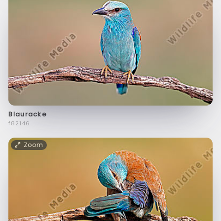
Blauracke
f82146
Zoom