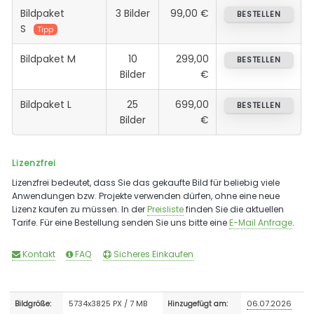
Bildpaket
3 Bilder
99,00 €
BESTELLEN
S
Tipp
Bildpaket M
10
299,00
BESTELLEN
Bilder
€
Bildpaket L
25
699,00
BESTELLEN
Bilder
€
Lizenzfrei
Lizenzfrei bedeutet, dass Sie das gekaufte Bild für beliebig viele
Anwendungen bzw. Projekte verwenden dürfen, ohne eine neue
Lizenz kaufen zu müssen. In der
Preisliste
finden Sie die aktuellen
Tarife. Für eine Bestellung senden Sie uns bitte eine
E-Mail Anfrage
.
Kontakt
FAQ
Sicheres Einkaufen
5734x3825 PX / 7 MB
06.07.2026
Bildgröße:
Hinzugefügt am: