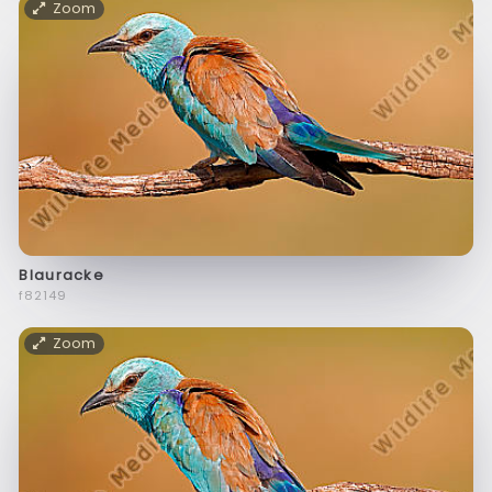
Zoom
Blauracke
f82149
Zoom