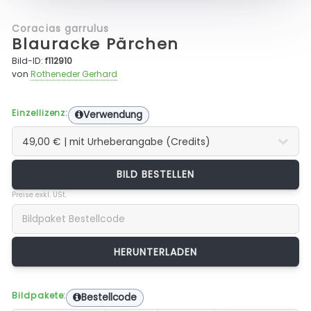
Coracias garrulus
Blauracke Pärchen
Bild-ID:
f112910
von
Rotheneder Gerhard
Einzellizenz:
Verwendung
BILD BESTELLEN
Preise exkl. USt.
Bildpakete:
Bestellcode