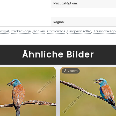
Hinzugefügt am:
Region:
vögel
,
Rackenvogel
,
Racken
,
Coraciidae
,
European roller
,
Blauracke Kop
Ähnliche Bilder
Zoom