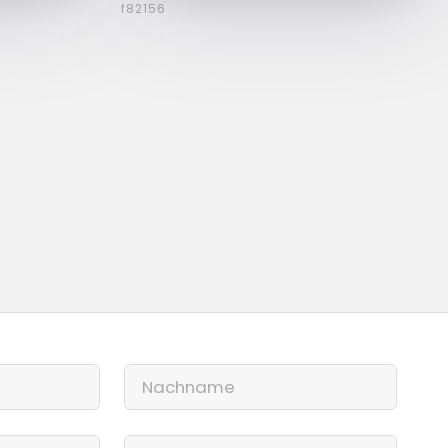
f82156