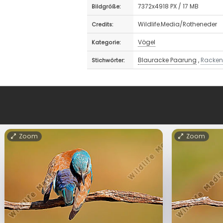
7372x4918 PX / 17 MB
Bildgröße:
Wildlife.Media/Rotheneder
Credits:
Vögel
Kategorie:
Blauracke Paarung
,
Racken
Stichwörter:
Zoom
Zoom