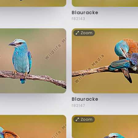
Blauracke
f82143
Zoom
Blauracke
f82147
Zoom