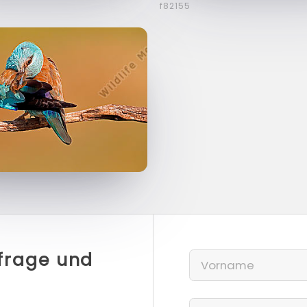
f82155
nfrage und