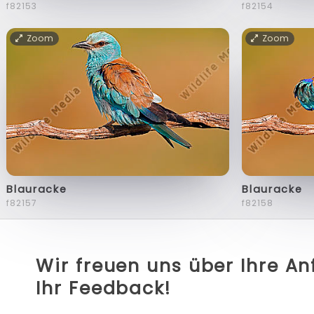
f82153
f82154
Zoom
Zoom
Blauracke
Blauracke
f82157
f82158
Wir freuen uns über Ihre A
Ihr Feedback!