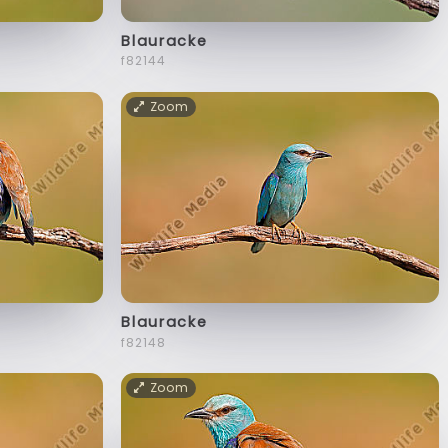
Blauracke
f82144
Zoom
Blauracke
f82148
Zoom