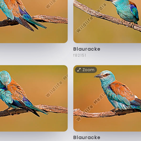
Blauracke
f82151
Zoom
Blauracke