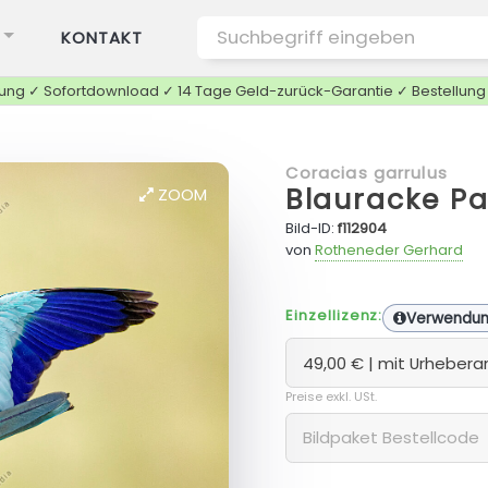
KONTAKT
tung ✓ Sofortdownload ✓ 14 Tage Geld-zurück-Garantie ✓ Bestellun
Coracias garrulus
Blauracke P
ZOOM
Bild-ID:
f112904
von
Rotheneder Gerhard
Einzellizenz:
Verwendu
Preise exkl. USt.