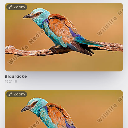
Zoom
Blauracke
f82149
Zoom