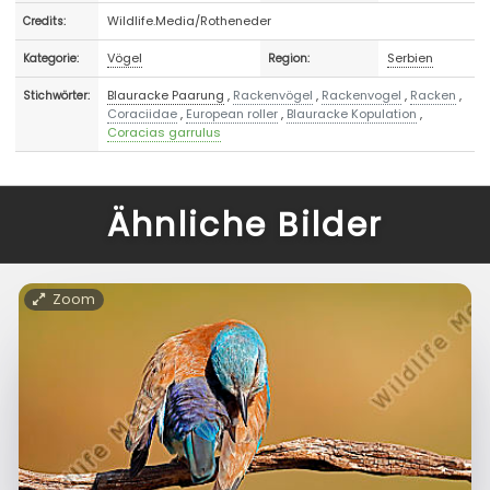
Wildlife.Media/Rotheneder
Credits:
Vögel
Serbien
Kategorie:
Region:
Blauracke Paarung
,
Rackenvögel
,
Rackenvogel
,
Racken
,
Stichwörter:
Coraciidae
,
European roller
,
Blauracke Kopulation
,
Coracias garrulus
Ähnliche Bilder
Zoom