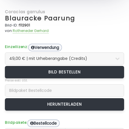
Coracias garrulus
Blauracke Paarung
Bild-ID:
f112901
von
Rotheneder Gerhard
Einzellizenz:
Verwendung
BILD BESTELLEN
Preise exkl. USt.
Bildpakete:
Bestellcode