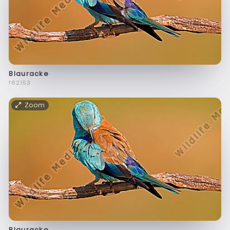
Blauracke
f82153
Zoom
Blauracke