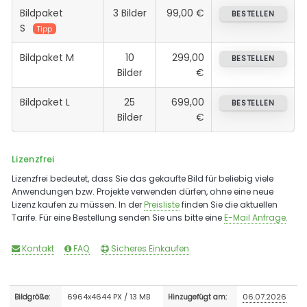
Bildpaket
3 Bilder
99,00 €
BESTELLEN
S
Tipp
Bildpaket M
10
299,00
BESTELLEN
Bilder
€
Bildpaket L
25
699,00
BESTELLEN
Bilder
€
Lizenzfrei
Lizenzfrei bedeutet, dass Sie das gekaufte Bild für beliebig viele
Anwendungen bzw. Projekte verwenden dürfen, ohne eine neue
Lizenz kaufen zu müssen. In der
Preisliste
finden Sie die aktuellen
Tarife. Für eine Bestellung senden Sie uns bitte eine
E-Mail Anfrage
.
Kontakt
FAQ
Sicheres Einkaufen
6964x4644 PX / 13 MB
06.07.2026
Bildgröße:
Hinzugefügt am: