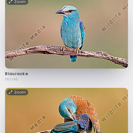
Zoom
Blauracke
f82146
Zoom