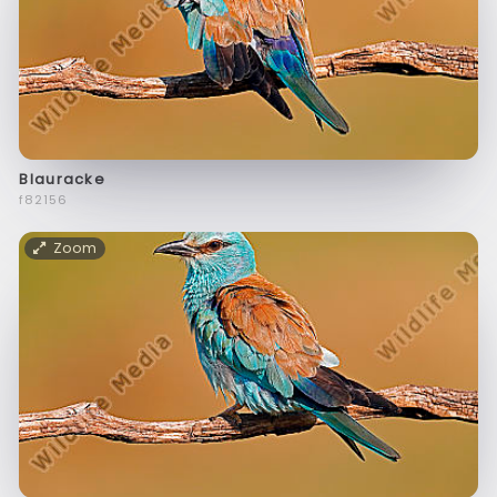
Blauracke
f82156
Zoom