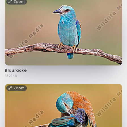
Zoom
Blauracke
f82146
Zoom