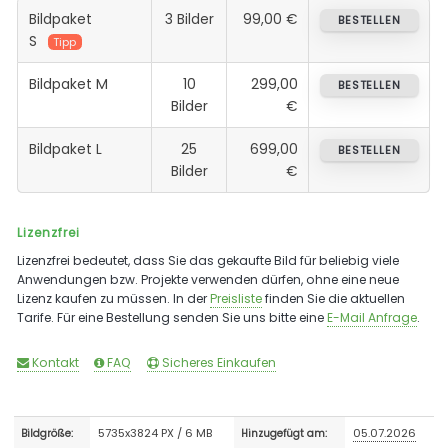
Bildpaket
3 Bilder
99,00 €
BESTELLEN
S
Tipp
Bildpaket M
10
299,00
BESTELLEN
Bilder
€
Bildpaket L
25
699,00
BESTELLEN
Bilder
€
Lizenzfrei
Lizenzfrei bedeutet, dass Sie das gekaufte Bild für beliebig viele
Anwendungen bzw. Projekte verwenden dürfen, ohne eine neue
Lizenz kaufen zu müssen. In der
Preisliste
finden Sie die aktuellen
Tarife. Für eine Bestellung senden Sie uns bitte eine
E-Mail Anfrage
.
Kontakt
FAQ
Sicheres Einkaufen
5735x3824 PX / 6 MB
05.07.2026
Bildgröße:
Hinzugefügt am: