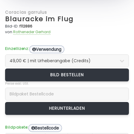
Coracias garrulus
Blauracke im Flug
Bild-ID:
f112886
von
Rotheneder Gerhard
Einzellizenz:
Verwendung
BILD BESTELLEN
Preise exkl. USt.
Bildpakete:
Bestellcode