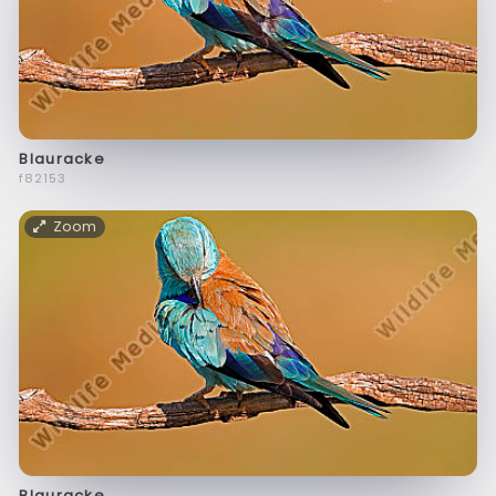
Blauracke
f82153
Zoom
Blauracke