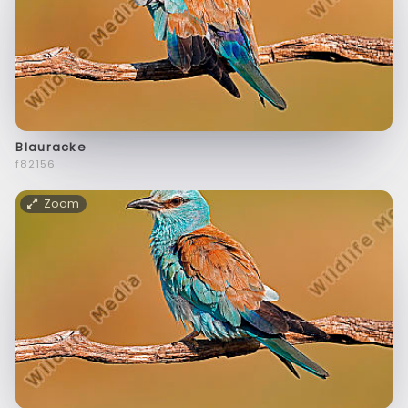
Blauracke
f82156
Zoom