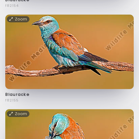
f82154
Zoom
Blauracke
f82155
Zoom