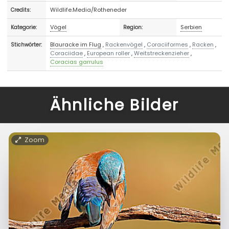
Wildlife.Media/Rotheneder
Credits:
Vögel
Serbien
Kategorie:
Region:
Blauracke im Flug
,
Rackenvögel
,
Coraciiformes
,
Racken
,
Stichwörter:
Coraciidae
,
European roller
,
Weitstreckenzieher
,
Coracias garrulus
Ähnliche Bilder
Zoom