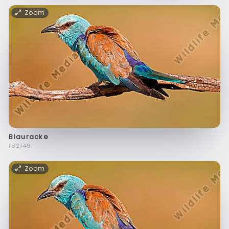
Zoom
Blauracke
f82149
Zoom