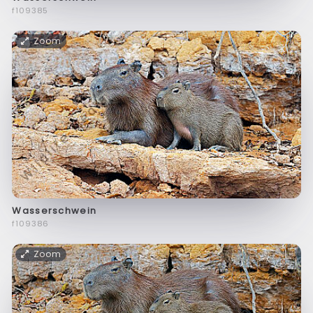
f109385
Zoom
Wasserschwein
f109386
Zoom