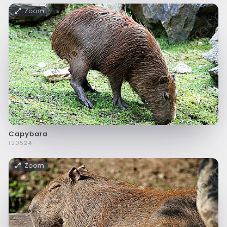
Zoom
Capybara
f20524
Zoom