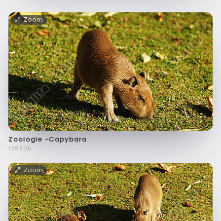
Zoom
Zoologie -Capybara
f29305
Zoom