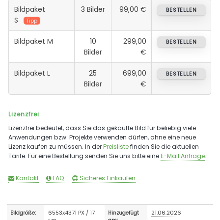
Bildpaket
3 Bilder
99,00 €
BESTELLEN
S
Tipp
Bildpaket M
10
299,00
BESTELLEN
Bilder
€
Bildpaket L
25
699,00
BESTELLEN
Bilder
€
Lizenzfrei
Lizenzfrei bedeutet, dass Sie das gekaufte Bild für beliebig viele
Anwendungen bzw. Projekte verwenden dürfen, ohne eine neue
Lizenz kaufen zu müssen. In der
Preisliste
finden Sie die aktuellen
Tarife. Für eine Bestellung senden Sie uns bitte eine
E-Mail Anfrage
.
Kontakt
FAQ
Sicheres Einkaufen
6553x4371 PX / 17
21.06.2026
Bildgröße:
Hinzugefügt