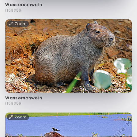
Wasserschwein
f109388
Zoom
Wasserschwein
f109389
Zoom