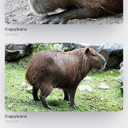
Capybara
f20522
Zoom
Capybara
f20523