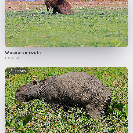
Wasserschwein
f109390
Zoom