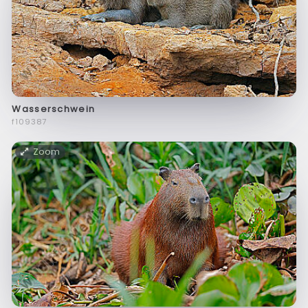
Wasserschwein
f109387
Zoom