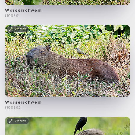
Wasserschwein
f109391
Zoom
Wasserschwein
f109392
Zoom