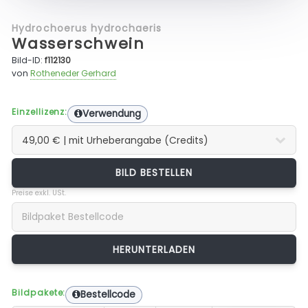
Hydrochoerus hydrochaeris
Wasserschwein
Bild-ID:
f112130
von
Rotheneder Gerhard
Einzellizenz:
Verwendung
BILD BESTELLEN
Preise exkl. USt.
Bildpakete:
Bestellcode