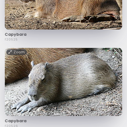
Capybara
f20525
Zoom
Capybara
f20526