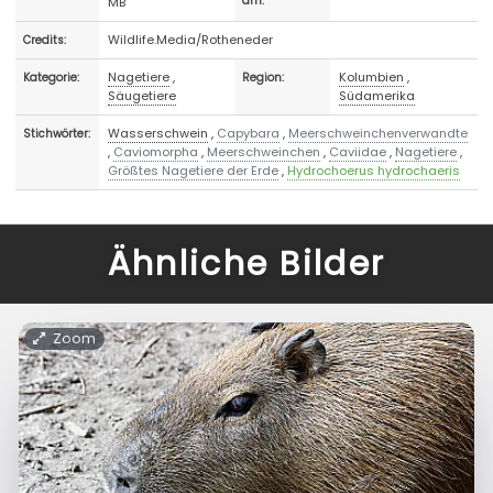
MB
am:
Wildlife.Media/Rotheneder
Credits:
Nagetiere
,
Kolumbien
,
Kategorie:
Region:
Säugetiere
Südamerika
Wasserschwein
,
Capybara
,
Meerschweinchenverwandte
Stichwörter:
,
Caviomorpha
,
Meerschweinchen
,
Caviidae
,
Nagetiere
,
Größtes Nagetiere der Erde
,
Hydrochoerus hydrochaeris
Ähnliche Bilder
Zoom