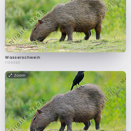
Wasserschwein
f109393
Zoom