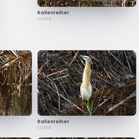
Rallenreiher
f21364
Zoom
Rallenreiher
f21368