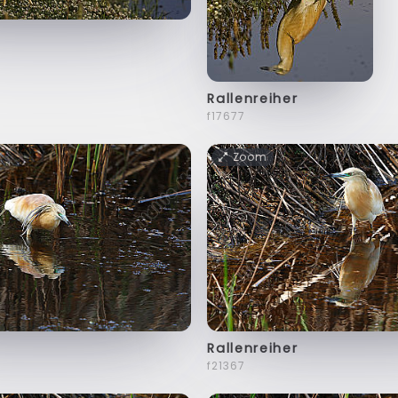
Rallenreiher
f17677
Zoom
Rallenreiher
f21367