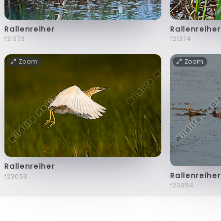
Rallenreiher
Rallenreiher
f21373
f21374
Zoom
Zoom
Rallenreiher
Rallenreiher
f23053
f23054