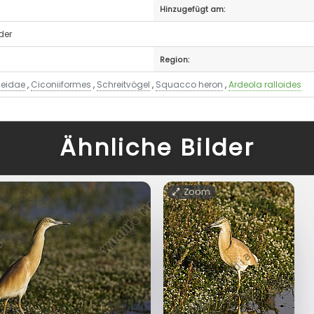
Hinzugefügt am:
der
Region:
deidae
,
Ciconiiformes
,
Schreitvögel
,
Squacco heron
,
Ardeola ralloides
Ähnliche Bilder
Zoom