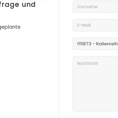
nfrage und
 geplante