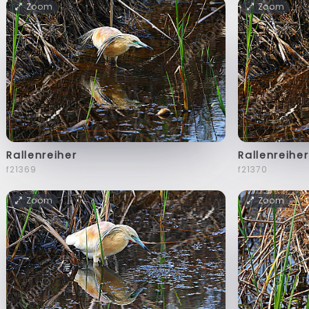
Zoom
Zoom
Rallenreiher
Rallenreiher
f21369
f21370
Zoom
Zoom