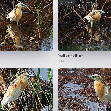
Zoom
Rallenreiher
f21371
Zoom