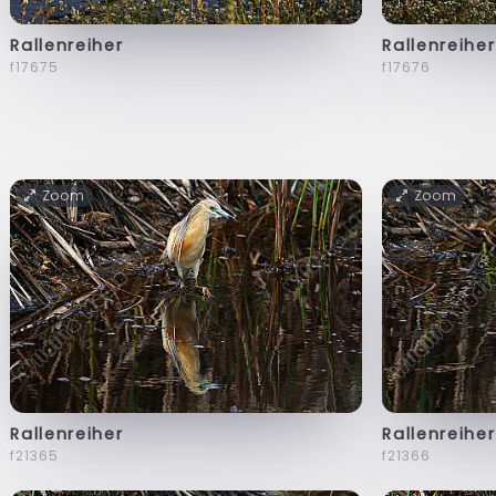
Rallenreiher
Rallenreiher
f17675
f17676
Zoom
Zoom
Rallenreiher
Rallenreiher
f21365
f21366