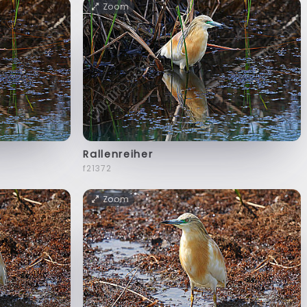
Zoom
Rallenreiher
f21372
Zoom