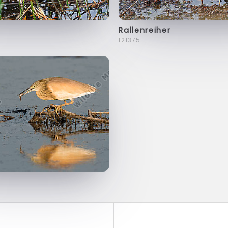
Rallenreiher
f21375