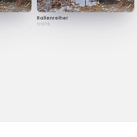
Rallenreiher
f21376