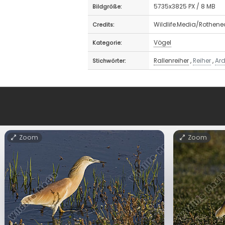
5735x3825 PX / 8 MB
Bildgröße:
Wildlife.Media/Rothene
Credits:
Vögel
Kategorie:
Rallenreiher
,
Reiher
,
Ar
Stichwörter:
Zoom
Zoom