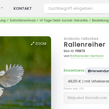
KONTAKT
tung ✓ Sofortdownload ✓ 14 Tage Geld-zurück-Garantie ✓ Bestellun
Ardeola ralloides
Rallenreiher
ZOOM
Bild-ID:
f111873
von
Rotheneder Gerhard
Einzellizenz:
Verwendu
Preise exkl. USt.