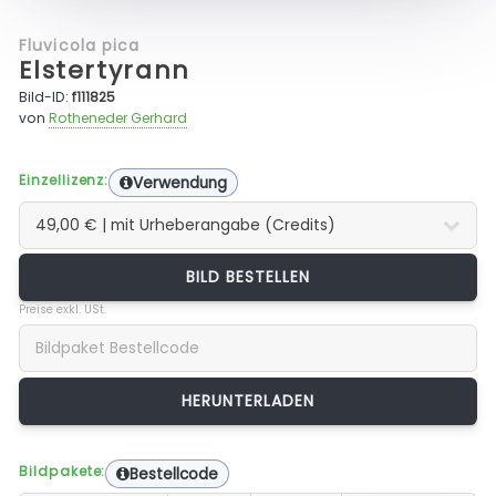
Fluvicola pica
Elstertyrann
Bild-ID:
f111825
von
Rotheneder Gerhard
Einzellizenz:
Verwendung
BILD BESTELLEN
Preise exkl. USt.
Bildpakete:
Bestellcode