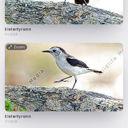
Elstertyrann
f111824
Zoom
Elstertyrann
f111826