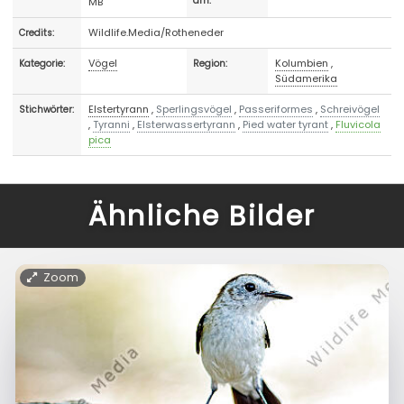
MB
am:
Wildlife.Media/Rotheneder
Credits:
Vögel
Kolumbien
,
Kategorie:
Region:
Südamerika
Elstertyrann
,
Sperlingsvögel
,
Passeriformes
,
Schreivögel
Stichwörter:
,
Tyranni
,
Elsterwassertyrann
,
Pied water tyrant
,
Fluvicola
pica
Ähnliche Bilder
Zoom