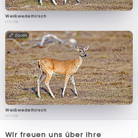
Weißwedelhirsch
f111738
Zoom
Weißwedelhirsch
f111739
Wir freuen uns über Ihre