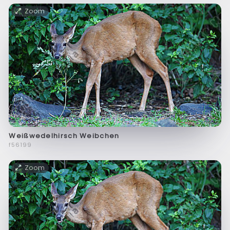
Zoom
Weißwedelhirsch Weibchen
f56199
Zoom