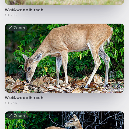
Weißwedelhirsch
f111735
Zoom
Weißwedelhirsch
f111736
Zoom