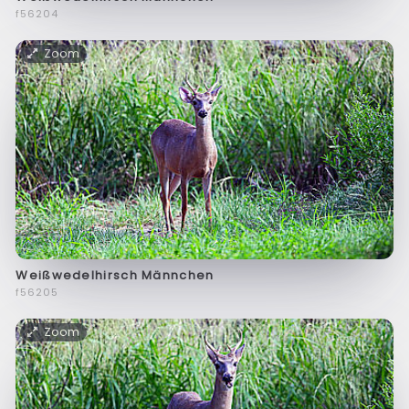
f56204
Zoom
Weißwedelhirsch Männchen
f56205
Zoom