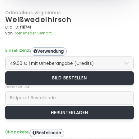
Odocoileus virginianus
Weißwedelhirsch
Bild-ID:
f111741
von
Rotheneder Gerhard
Einzellizenz:
Verwendung
BILD BESTELLEN
Preise exkl. USt.
Bildpakete:
Bestellcode