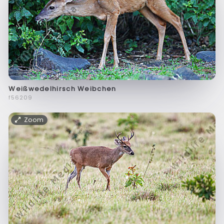
Weißwedelhirsch Weibchen
f56209
Zoom