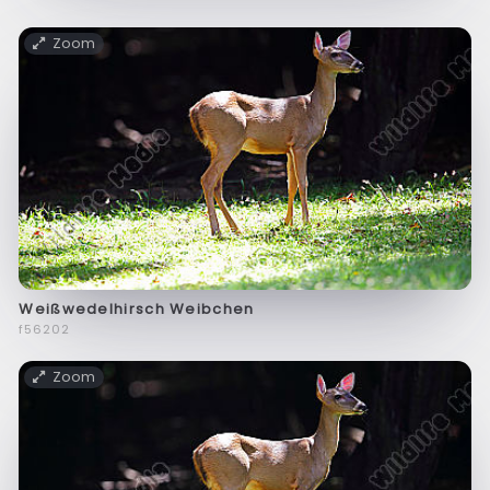
Zoom
Weißwedelhirsch Weibchen
f56202
Zoom