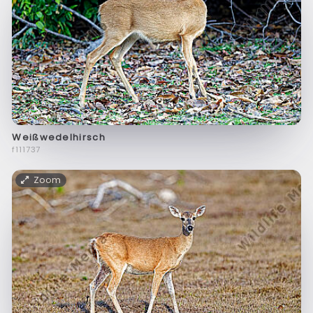
Weißwedelhirsch
f111737
Zoom