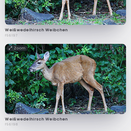
Weißwedelhirsch Weibchen
f56197
Zoom
Weißwedelhirsch Weibchen
f56198