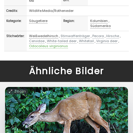
MB
am:
Wildlife.Media/Rotheneder
Credits:
Säugetiere
Kolumbien
,
Kategorie:
Region:
Südamerika
Weißwedelhirsch
,
Stirnwaffenträger
,
Pecora
,
Hirsche
,
Stichwörter:
Cervidae
,
White-tailed deer
,
Whitetail
,
Virginia deer
,
Odocoileus virginianus
Ähnliche Bilder
Zoom