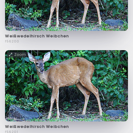
Weißwedelhirsch Weibchen
f56200
Zoom
Weißwedelhirsch Weibchen
f56201