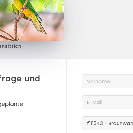
nsittich
nfrage und
 geplante