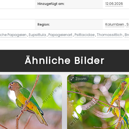
12.06.2026
Hinzugefügt am:
Kolumbien
,
S
Region:
liche Papageien
,
Eupsittula
,
Papageienart
,
Psittacidae
,
Thomassittich
,
Br
Ähnliche Bilder
Zoom