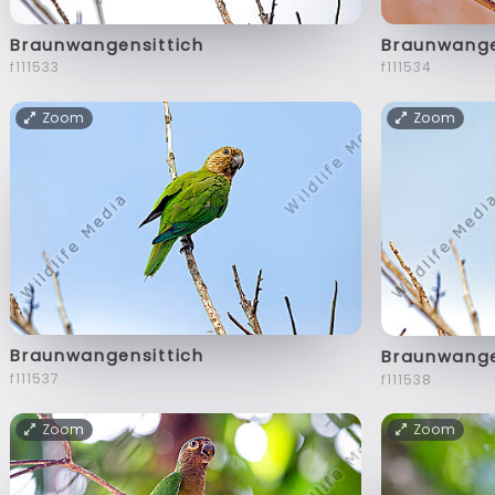
Braunwangensittich
Braunwange
f111533
f111534
Zoom
Zoom
Braunwangensittich
Braunwange
f111537
f111538
Zoom
Zoom