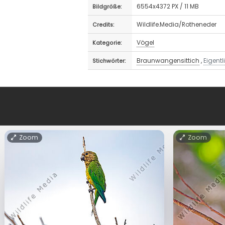
6554x4372 PX / 11 MB
Bildgröße:
Wildlife.Media/Rotheneder
Credits:
Vögel
Kategorie:
Braunwangensittich
,
Eigent
Stichwörter:
Zoom
Zoom