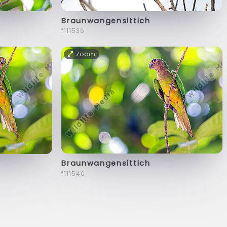
Braunwangensittich
f111536
Zoom
Braunwangensittich
f111540