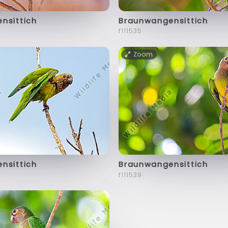
nsittich
Braunwangensittich
f111535
Zoom
nsittich
Braunwangensittich
f111539