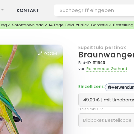
KONTAKT
tung ✓ Sofortdownload ✓ 14 Tage Geld-zurück-Garantie ✓ Bestellun
Eupsittula pertinax
Braunwangen
ZOOM
Bild-ID:
f111543
von
Rotheneder Gerhard
Einzellizenz:
Verwendu
Preise exkl. USt.