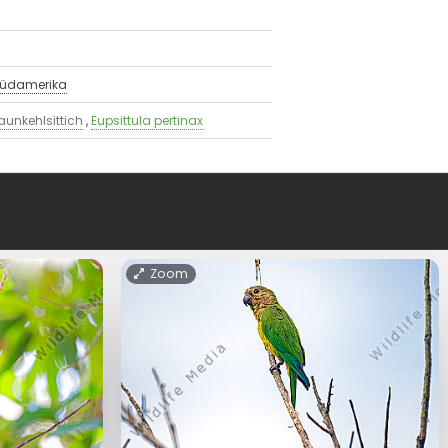
üdamerika
aunkehlsittich
,
Eupsittula pertinax
Zoom