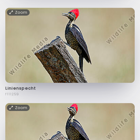
Zoom
Linienspecht
f111259
Zoom