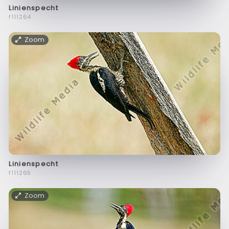
Linienspecht
f111264
Zoom
Linienspecht
f111265
Zoom