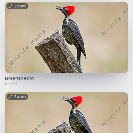
Zoom
Linienspecht
f111255
Zoom