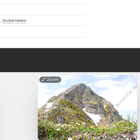
n
,
Südamerika
Zoom