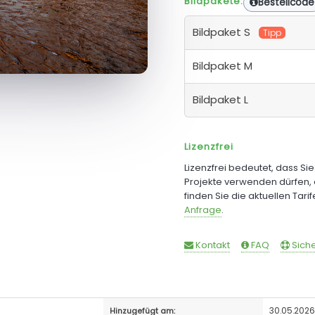
Bildpakete:
Bestellcode
Bildpaket S
Tipp
Bildpaket M
Bildpaket L
Lizenzfrei
Lizenzfrei bedeutet, dass Si
Projekte verwenden dürfen, 
finden Sie die aktuellen Tari
Anfrage
.
Kontakt
FAQ
Siche
30.05.202
Hinzugefügt am: