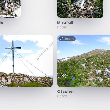
le
Mirafall
f10061
Zoom
Ötscher
f10071