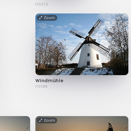
f10072
Zoom
Windmühle
f10199
Zoom