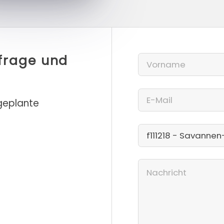
nfrage und
 geplante