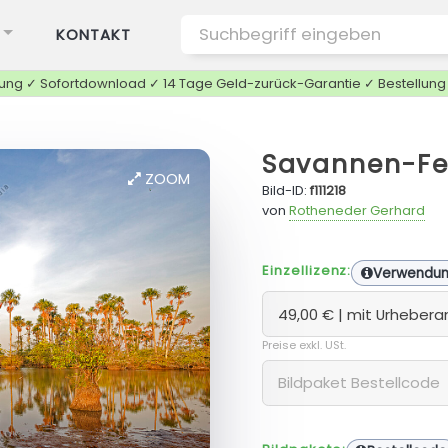
KONTAKT
tung ✓ Sofortdownload ✓ 14 Tage Geld-zurück-Garantie ✓ Bestellun
Savannen-Fe
ZOOM
Bild-ID:
f111218
von
Rotheneder Gerhard
Einzellizenz:
Verwendu
Preise exkl. USt.