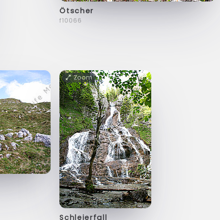
Ötscher
f10066
Zoom
Schleierfall