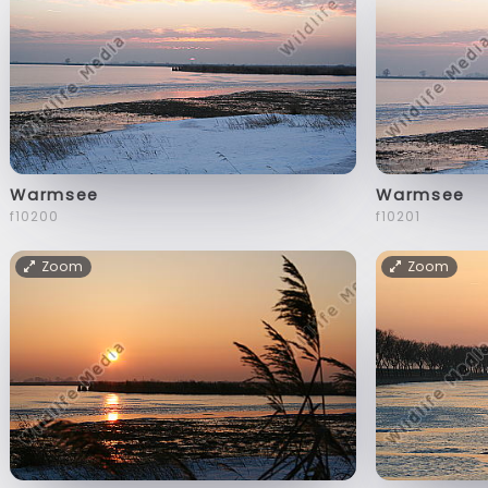
Warmsee
Warmsee
f10200
f10201
Zoom
Zoom