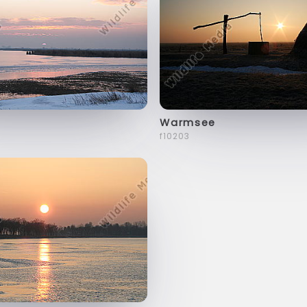
Warmsee
f10203