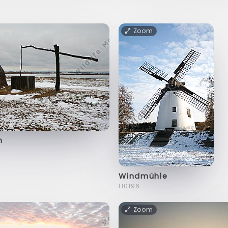
Zoom
n
Windmühle
f10196
Zoom