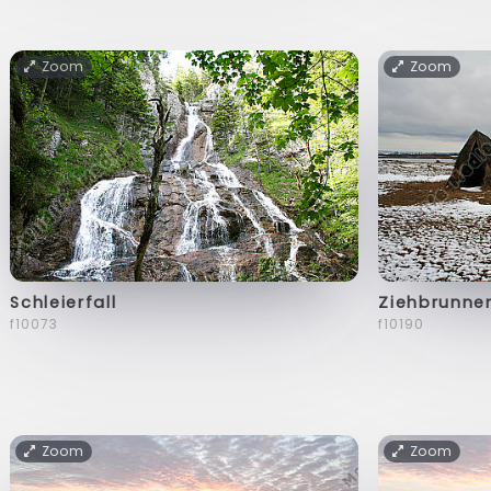
Zoom
Zoom
Schleierfall
Ziehbrunne
f10073
f10190
Zoom
Zoom