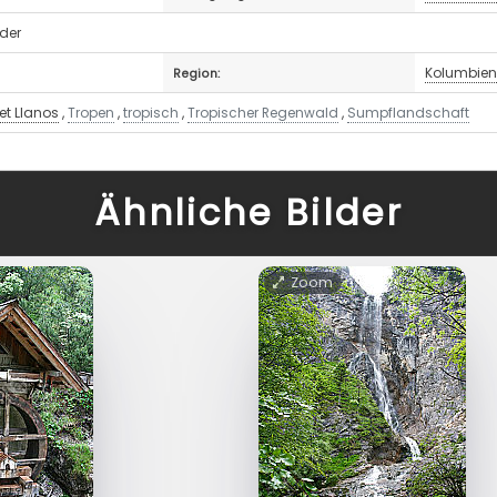
eder
Kolumbie
Region:
t Llanos
,
Tropen
,
tropisch
,
Tropischer Regenwald
,
Sumpflandschaft
Ähnliche Bilder
Zoom