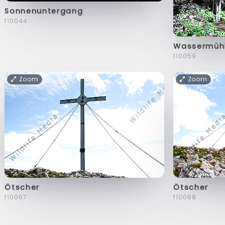
Sonnenuntergang
f10044
Wassermüh
f10059
Zoom
Zoom
Ötscher
Ötscher
f10067
f10068