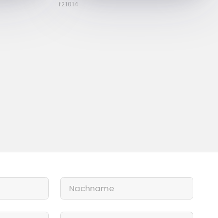
f21014