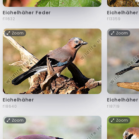
Eichelhäher Feder
Eichelhäher
f11632
f13359
Zoom
Zoom
Eichelhäher
Eichelhäher
f18640
f18719
Zoom
Zoom