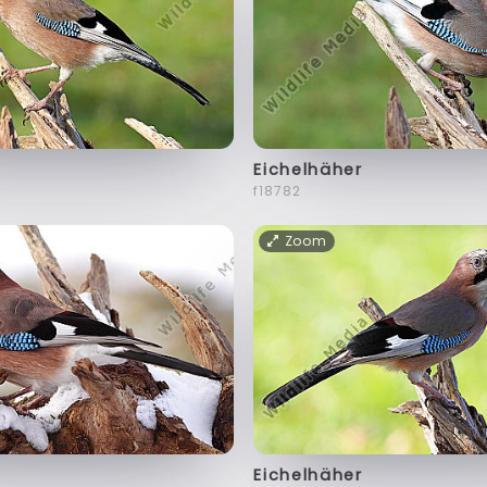
Eichelhäher
f18782
Zoom
Eichelhäher