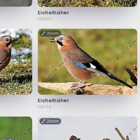
Eichelhäher
f18637
Zoom
Eichelhäher
f18774
Zoom