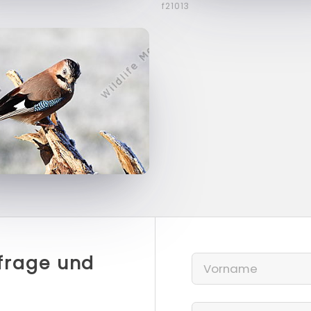
f21013
nfrage und