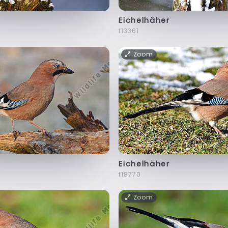
Eichelhäher
f13361
Zoom
Eichelhäher
f18770
Zoom