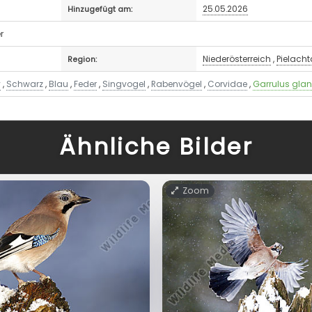
25.05.2026
Hinzugefügt am:
r
Niederösterreich
,
Pielacht
Region:
y
,
Schwarz
,
Blau
,
Feder
,
Singvogel
,
Rabenvögel
,
Corvidae
,
Garrulus gla
Ähnliche Bilder
Zoom