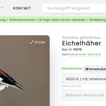
KONTAKT
tung ✓ Sofortdownload ✓ 14 Tage Geld-zurück-Garantie ✓ Bestellun
Garrulus glandarius
Eichelhäher
ZOOM
Bild-ID:
f111178
von
Rotheneder Gerhard
Einzellizenz:
Verwendu
Preise exkl. USt.