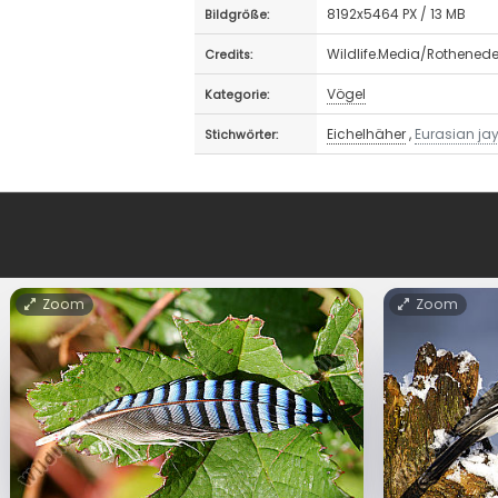
8192x5464 PX / 13 MB
Bildgröße:
Wildlife.Media/Rothenede
Credits:
Vögel
Kategorie:
Eichelhäher
,
Eurasian ja
Stichwörter:
Zoom
Zoom