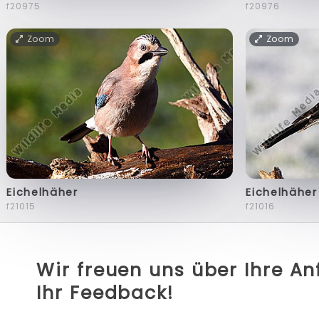
f20975
f20976
Zoom
Zoom
Eichelhäher
Eichelhäher
f21015
f21016
Wir freuen uns über Ihre A
Ihr Feedback!