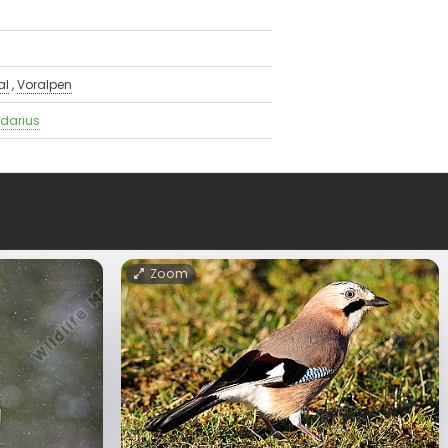
al
,
Voralpen
ndarius
Zoom