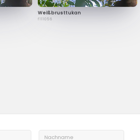
Weißbrusttukan
f111056