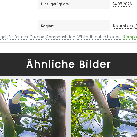
14.05.2026
Hinzugefügt am:
Kolumbien
,
Region:
gel
,
Piciformes
,
Tukane
,
Ramphastidae
,
White-throated toucan
,
Ramph
Ähnliche Bilder
Zoom