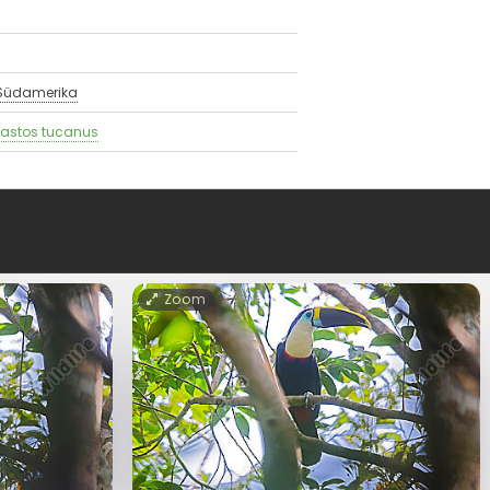
Südamerika
astos tucanus
Zoom