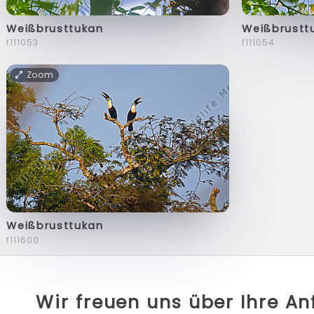
Weißbrusttukan
Weißbrustt
f111053
f111054
Zoom
Weißbrusttukan
f111600
Wir freuen uns über Ihre A