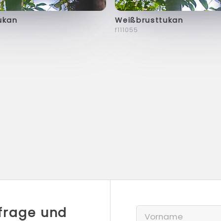
ukan
Weißbrusttukan
f111055
nfrage und