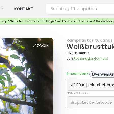
KONTAKT
tung ✓ Sofortdownload ✓ 14 Tage Geld-zurück-Garantie ✓ Bestellun
Ramphastos tucanus
Weißbrusttu
ZOOM
Bild-ID:
f111057
von
Rotheneder Gerhard
Einzellizenz:
Verwendu
Preise exkl. USt.