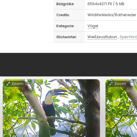
6554x4371 PX / 5 MB
Bildgröße:
Wildlife.Media/Rotheneder
Credits:
Vögel
Kategorie:
Weißbrusttukan
,
Spechtvö
Stichwörter:
Zoom
Zoom