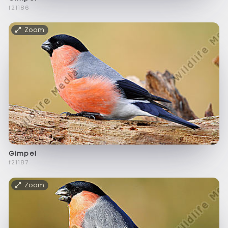
f21186
Zoom
Gimpel
f21187
Zoom