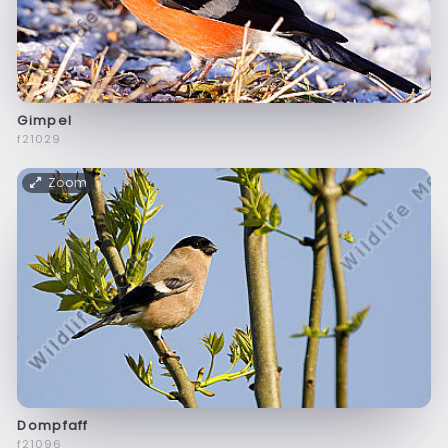
Gimpel
f21029
Zoom
Dompfaff
f21096