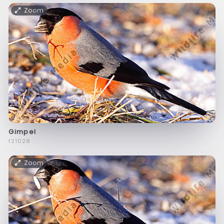
Zoom
Gimpel
f21028
Zoom