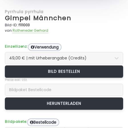
Pyrrhula pyrrhula
Gimpel Männchen
Bild-ID:
f111003
von
Rotheneder Gerhard
Einzellizenz:
Verwendung
BILD BESTELLEN
Preise exkl. USt.
Bildpakete:
Bestellcode