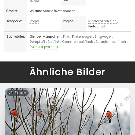
13 MB
am:
Wildlife.Media/Rotheneder
Credits:
Vögel
Niederösterreich
,
Kategorie:
Region:
Pielachtal
Gimpel Männchen
,
Fink
,
Finkenvogel
,
Singvogel
,
Stichwörter:
Dompfaff
,
Blutfink
,
Common bullfinch
,
Eurasian bullfinch
,
Pyrrhula pyrrhula
Ähnliche Bilder
Zoom