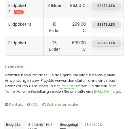
Bildpaket
3 Bilder
99,00 €
BESTELLEN
S
Tipp
Bildpaket M
10
299,00
BESTELLEN
Bilder
€
Bildpaket L
25
699,00
BESTELLEN
Bilder
€
Lizenzfrei
Lizenzfrei bedeutet, dass Sie das gekaufte Bild für beliebig viele
Anwendungen bzw. Projekte verwenden dürfen, ohne eine neue
Lizenz kaufen zu müssen. In der
Preisliste
finden Sie die aktuellen
Tarife. Für eine Bestellung senden Sie uns bitte eine
E-Mail Anfrage
.
Kontakt
FAQ
Sicheres Einkaufen
8192x5464 PX /
26.01.2026
Bildgröße:
Hinzugefügt