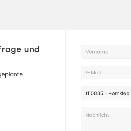
nfrage und
 geplante