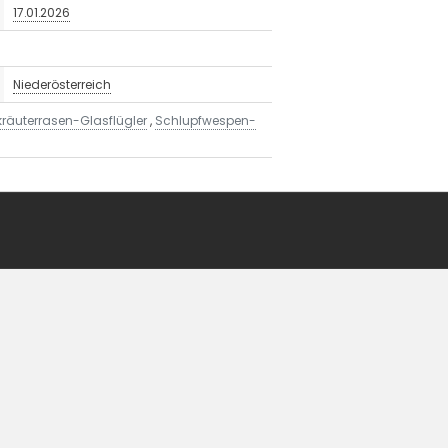
17.01.2026
Niederösterreich
räuterrasen-Glasflügler
,
Schlupfwespen-