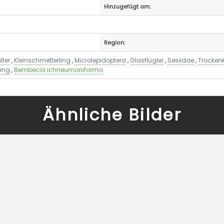
Hinzugefügt am:
Region:
lter
,
Kleinschmetterling
,
Microlepidoptera
,
Glasflügler
,
Sesiidae
,
Trockenk
wing
,
Bembecia ichneumoniformis
Ähnliche Bilder