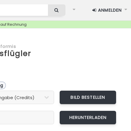
ANMELDEN
g auf Rechnung
formis
sflügler
ng
BILD BESTELLEN