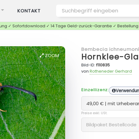
KONTAKT
tung ✓ Sofortdownload ✓ 14 Tage Geld-zurück-Garantie ✓ Bestellun
Bembecia ichneumoni
Hornklee-Gla
ZOOM
Bild-ID:
f110835
von
Rotheneder Gerhard
Einzellizenz:
Verwendu
Preise exkl. USt.