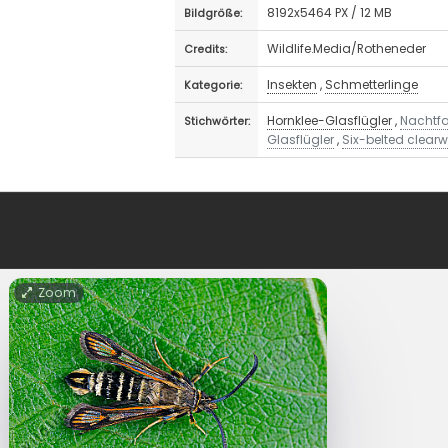
8192x5464 PX / 12 MB
Bildgröße:
Wildlife.Media/Rotheneder
Credits:
Insekten
,
Schmetterlinge
Kategorie:
Hornklee-Glasflügler
,
Nachtfa
Stichwörter:
Glasflügler
,
Six-belted clear
Zoom