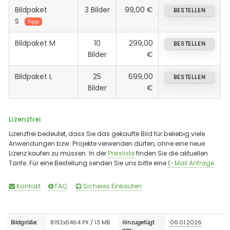
Bildpaket
3 Bilder
99,00 €
BESTELLEN
S
Tipp
Bildpaket M
10
299,00
BESTELLEN
Bilder
€
Bildpaket L
25
699,00
BESTELLEN
Bilder
€
Lizenzfrei
Lizenzfrei bedeutet, dass Sie das gekaufte Bild für beliebig viele
Anwendungen bzw. Projekte verwenden dürfen, ohne eine neue
Lizenz kaufen zu müssen. In der
Preisliste
finden Sie die aktuellen
Tarife. Für eine Bestellung senden Sie uns bitte eine
E-Mail Anfrage
.
Kontakt
FAQ
Sicheres Einkaufen
8192x5464 PX / 13 MB
06.01.2026
Bildgröße:
Hinzugefügt