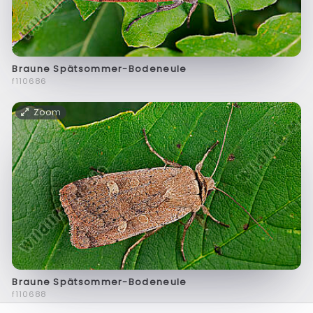
Braune Spätsommer-Bodeneule
f110686
Zoom
Braune Spätsommer-Bodeneule
f110688