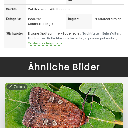
am:
Wildlife.Media/Rotheneder
Credits:
Insekten
,
Niederösterreich
Kategorie:
Region:
Schmetterlinge
Braune Spätsommer-Bodeneule
,
Nachtfalter
,
Eulenfalter
,
Stichwörter:
Noctuidae
,
Rötlichbraune Erdeule
,
Square-spot rustic
,
Xestia xanthographa
Ähnliche Bilder
Zoom