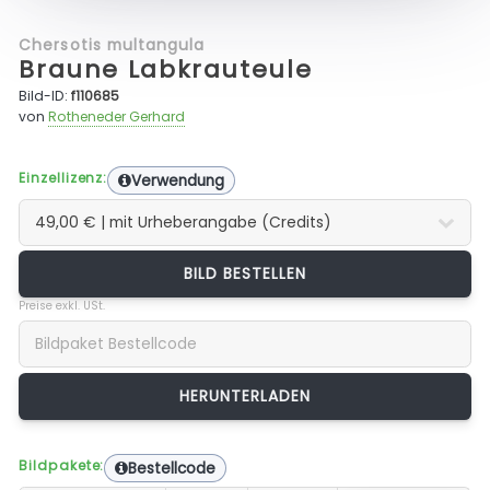
Chersotis multangula
Braune Labkrauteule
Bild-ID:
f110685
von
Rotheneder Gerhard
Einzellizenz:
Verwendung
BILD BESTELLEN
Preise exkl. USt.
Bildpakete:
Bestellcode