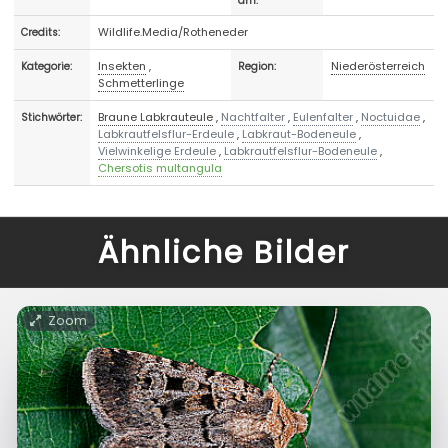
am:
Wildlife.Media/Rotheneder
Credits:
Insekten
,
Niederösterreich
Kategorie:
Region:
Schmetterlinge
Braune Labkrauteule
,
Nachtfalter
,
Eulenfalter
,
Noctuidae
,
Stichwörter:
Labkrautfelsflur-Erdeule
,
Labkraut-Bodeneule
,
Vielwinkelige Erdeule
,
Labkrautfelsflur-Bodeneule
,
Chersotis multangula
Ähnliche Bilder
Zoom