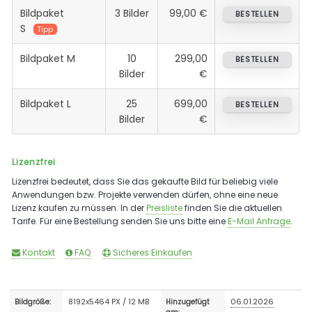
Bildpaket
3 Bilder
99,00 €
BESTELLEN
S
Tipp
Bildpaket M
10
299,00
BESTELLEN
Bilder
€
Bildpaket L
25
699,00
BESTELLEN
Bilder
€
Lizenzfrei
Lizenzfrei bedeutet, dass Sie das gekaufte Bild für beliebig viele
Anwendungen bzw. Projekte verwenden dürfen, ohne eine neue
Lizenz kaufen zu müssen. In der
Preisliste
finden Sie die aktuellen
Tarife. Für eine Bestellung senden Sie uns bitte eine
E-Mail Anfrage
.
Kontakt
FAQ
Sicheres Einkaufen
8192x5464 PX / 12 MB
06.01.2026
Bildgröße:
Hinzugefügt