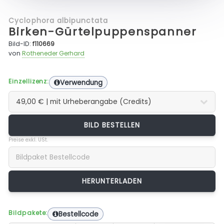
Cyclophora albipunctata
Birken-Gürtelpuppenspanner
Bild-ID:
f110669
von
Rotheneder Gerhard
Einzellizenz:
Verwendung
BILD BESTELLEN
Preise exkl. USt.
Bildpakete:
Bestellcode