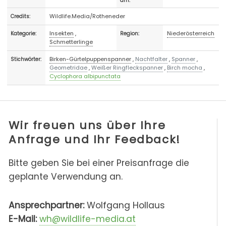
am:
Wildlife.Media/Rotheneder
Credits:
Insekten
,
Niederösterreich
Kategorie:
Region:
Schmetterlinge
Birken-Gürtelpuppenspanner
,
Nachtfalter
,
Spanner
,
Stichwörter:
Geometridae
,
Weißer Ringfleckspanner
,
Birch mocha
,
Cyclophora albipunctata
Wir freuen uns über Ihre
Anfrage und Ihr Feedback!
Bitte geben Sie bei einer Preisanfrage die
geplante Verwendung an.
Ansprechpartner:
Wolfgang Hollaus
E-Mail:
wh@wildlife-media.at