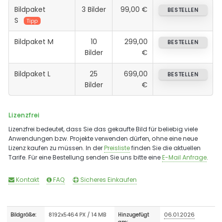
Bildpaket
3 Bilder
99,00 €
BESTELLEN
S
Tipp
Bildpaket M
10
299,00
BESTELLEN
Bilder
€
Bildpaket L
25
699,00
BESTELLEN
Bilder
€
Lizenzfrei
Lizenzfrei bedeutet, dass Sie das gekaufte Bild für beliebig viele
Anwendungen bzw. Projekte verwenden dürfen, ohne eine neue
Lizenz kaufen zu müssen. In der
Preisliste
finden Sie die aktuellen
Tarife. Für eine Bestellung senden Sie uns bitte eine
E-Mail Anfrage
.
Kontakt
FAQ
Sicheres Einkaufen
8192x5464 PX / 14 MB
06.01.2026
Bildgröße:
Hinzugefügt