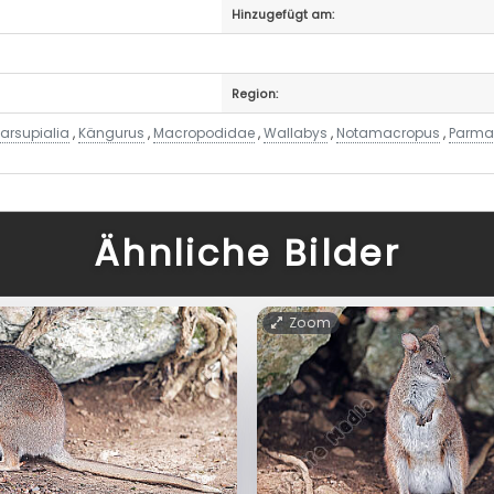
Hinzugefügt am:
Region:
arsupialia
,
Kängurus
,
Macropodidae
,
Wallabys
,
Notamacropus
,
Parma
Ähnliche Bilder
Zoom