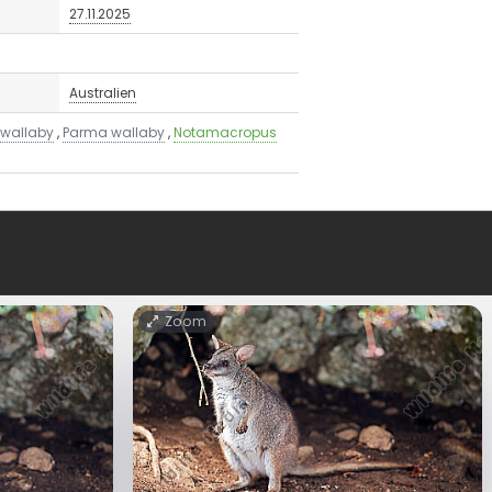
27.11.2025
Australien
wallaby
,
Parma wallaby
,
Notamacropus
Zoom