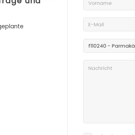
nfrage und
 geplante