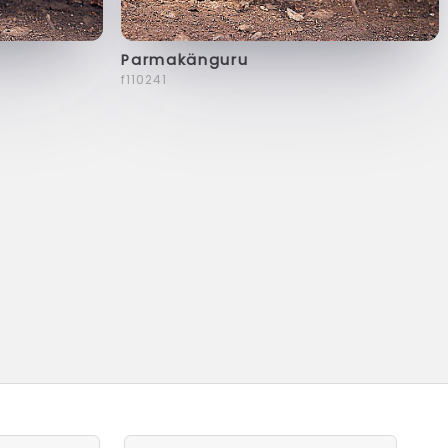
Parmakänguru
f110241