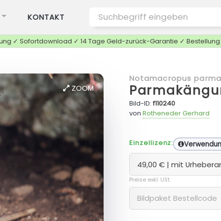
KONTAKT
tung ✓ Sofortdownload ✓ 14 Tage Geld-zurück-Garantie ✓ Bestellun
Notamacropus parm
Parmakängu
ZOOM
Bild-ID:
f110240
von
Rotheneder Gerhard
Einzellizenz:
Verwendu
Preise exkl. USt.