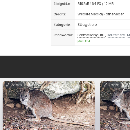
8192x5464 PX / 12 MB
Bildgröße:
Wildlife.Media/Rotheneder
Credits:
Säugetiere
Kategorie:
Parmakänguru
,
Beuteltiere
,
M
Stichwörter:
parma
Zoom
Zoom