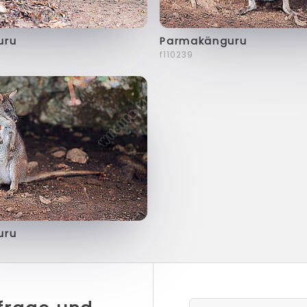
uru
Parmakänguru
f110239
uru