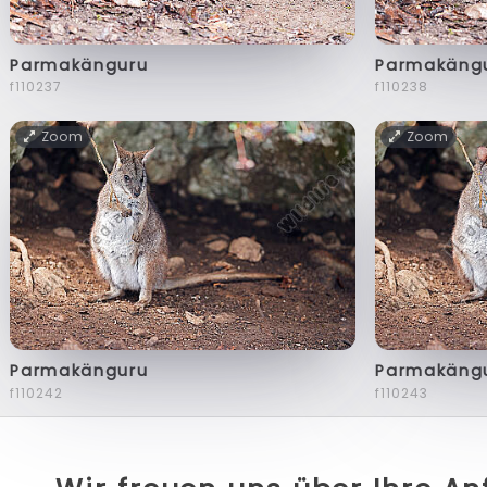
Parmakänguru
Parmakäng
f110237
f110238
Zoom
Zoom
Parmakänguru
Parmakäng
f110242
f110243