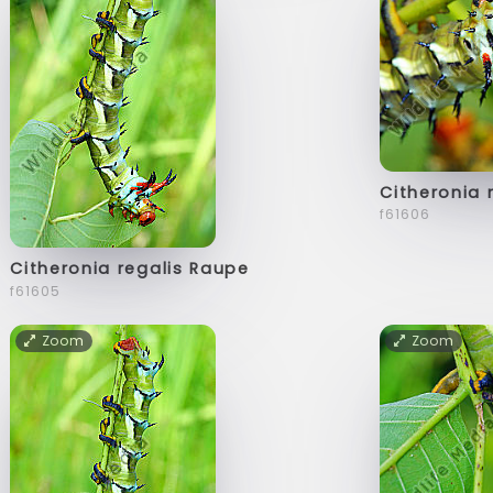
Citheronia 
f61606
Citheronia regalis Raupe
f61605
Zoom
Zoom