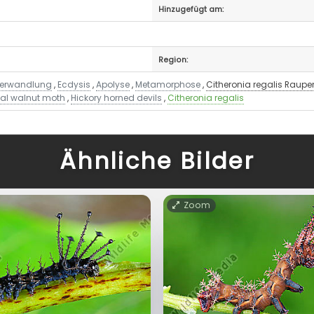
Hinzugefügt am:
Region:
erwandlung
,
Ecdysis
,
Apolyse
,
Metamorphose
,
Citheronia regalis Raup
al walnut moth
,
Hickory horned devils
,
Citheronia regalis
Ähnliche Bilder
Zoom