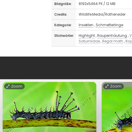
8192x5464 PX / 12 MB
Bildgröße:
Wildlife.Media/Rotheneder
Credits:
Insekten
,
Schmetterlinge
Kategorie:
Highlight
,
Raupenhäutung
,
V
Stichwörter:
Saturniidae
,
Regal moth
,
Roy
Zoom
Zoom