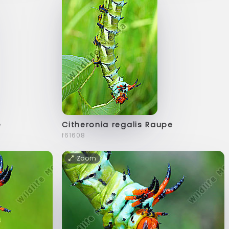
e
Citheronia regalis Raupe
f61608
Zoom