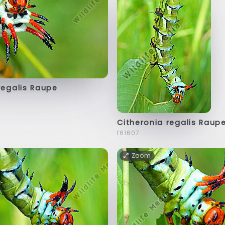
regalis Raupe
Citheronia regalis Raup
f61607
Zoom