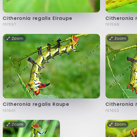
Citheronia regalis Eiraupe
Citheronia 
f61597
f61598
Zoom
Zoom
Citheronia regalis Raupe
Citheronia 
f61601
f61602
Zoom
Zoom