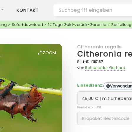
KONTAKT
tung ✓ Sofortdownload ✓ 14 Tage Geld-zurück-Garantie ✓ Bestellun
Citheronia regalis
Citheronia 
ZOOM
Bild-ID:
f110137
von
Rotheneder Gerhard
Einzellizenz:
Verwendu
Preise exkl. USt.