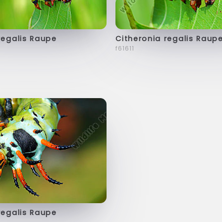
regalis Raupe
Citheronia regalis Raup
f61611
regalis Raupe