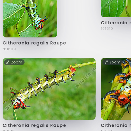
Citheronia 
f61610
Citheronia regalis Raupe
f61609
Zoom
Zoom
Citheronia regalis Raupe
Citheronia 