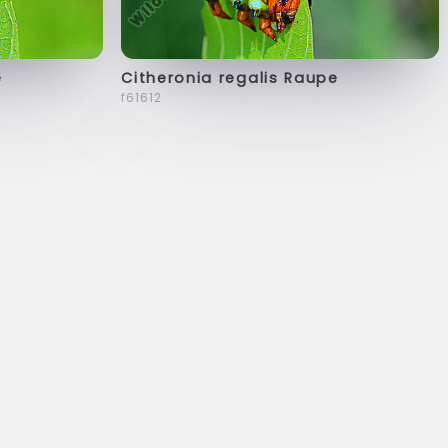
e
Citheronia regalis Raupe
f61612