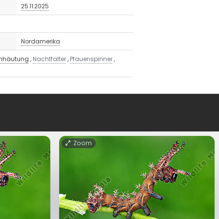
25.11.2025
Nordamerika
enhäutung
,
Nachtfalter
,
Pfauenspinner
,
Zoom