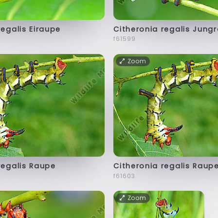
regalis Eiraupe
Citheronia regalis Jung
f61599
Zoom
regalis Raupe
Citheronia regalis Raup
f61603
Zoom