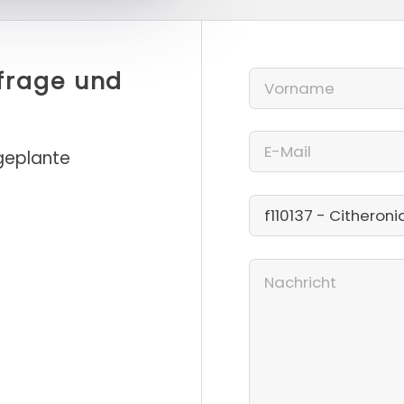
nfrage und
 geplante