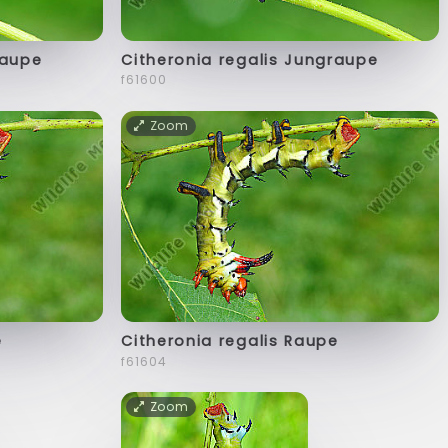
raupe
Citheronia regalis Jungraupe
f61600
Zoom
e
Citheronia regalis Raupe
f61604
Zoom