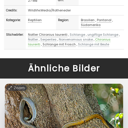
27 MB
am:
Wildlife.Media/Rotheneder
Credits:
Reptilien
Brasilien
,
Pantanal
,
Kategorie:
Region:
Südamerika
Natter Chironius laurenti
,
Schlange
,
ungiftige Schlange
,
Stichwörter:
Natter
,
Serpentes
,
Nonvenomous snake
,
Chironius
laurenti
,
Schlange mit Frosch
,
Schlange mit Beute
Ähnliche Bilder
Zoom