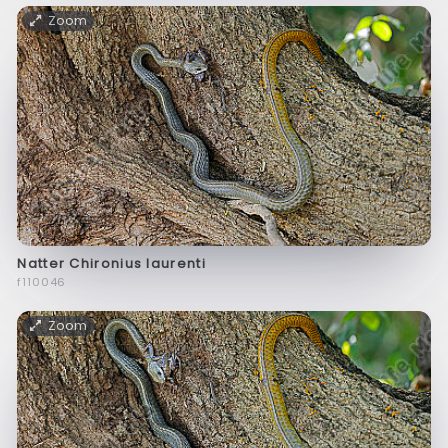
Zoom
Natter Chironius laurenti
f110046
Zoom