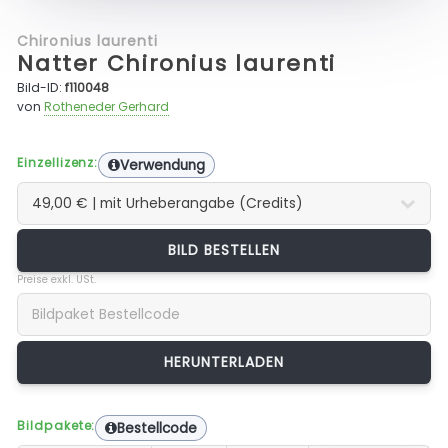
Chironius laurenti
Natter Chironius laurenti
Bild-ID:
f110048
von
Rotheneder Gerhard
Einzellizenz:
Verwendung
BILD BESTELLEN
Preise exkl. USt.
Bildpakete:
Bestellcode