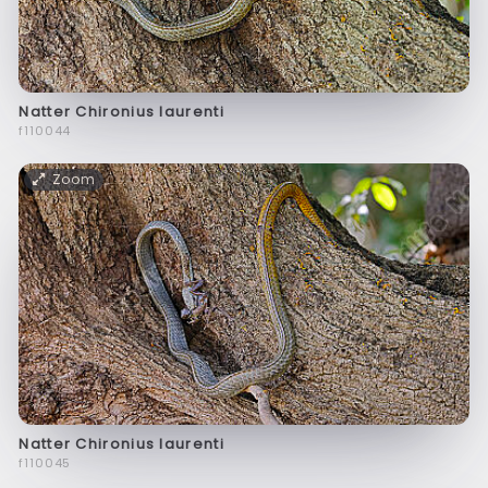
Natter Chironius laurenti
f110044
Zoom
Natter Chironius laurenti
f110045