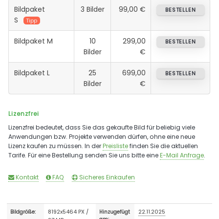
Bildpaket
3 Bilder
99,00 €
BESTELLEN
S
Tipp
Bildpaket M
10
299,00
BESTELLEN
Bilder
€
Bildpaket L
25
699,00
BESTELLEN
Bilder
€
Lizenzfrei
Lizenzfrei bedeutet, dass Sie das gekaufte Bild für beliebig viele
Anwendungen bzw. Projekte verwenden dürfen, ohne eine neue
Lizenz kaufen zu müssen. In der
Preisliste
finden Sie die aktuellen
Tarife. Für eine Bestellung senden Sie uns bitte eine
E-Mail Anfrage
.
Kontakt
FAQ
Sicheres Einkaufen
8192x5464 PX /
22.11.2025
Bildgröße:
Hinzugefügt