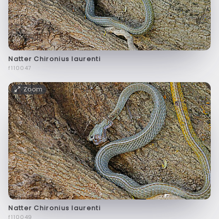
Natter Chironius laurenti
f110047
Zoom
Natter Chironius laurenti
f110049