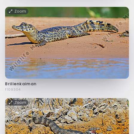
Zoom
Brillenkaiman
f109304
Zoom