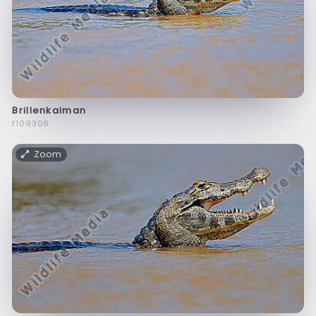
Brillenkaiman
f109308
Zoom