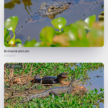
Brillenkaiman
f109317
Zoom