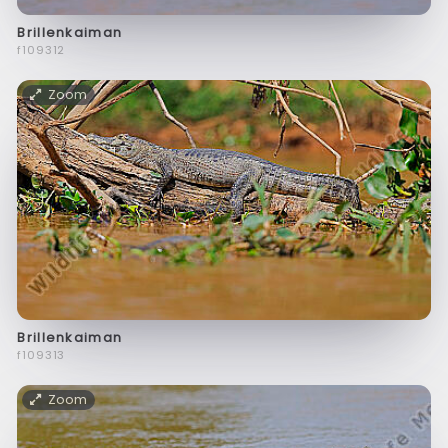
Brillenkaiman
f109312
Zoom
Brillenkaiman
f109313
Zoom