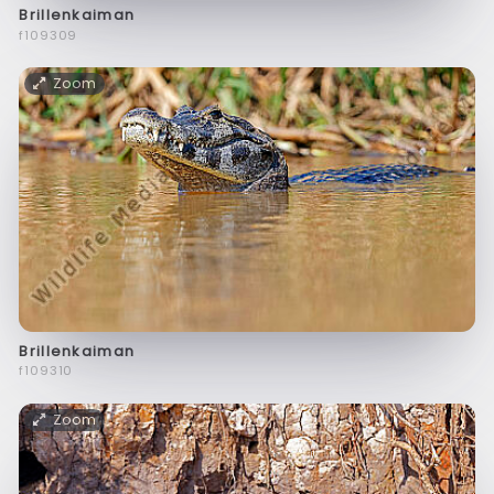
Brillenkaiman
f109309
Zoom
Brillenkaiman
f109310
Zoom