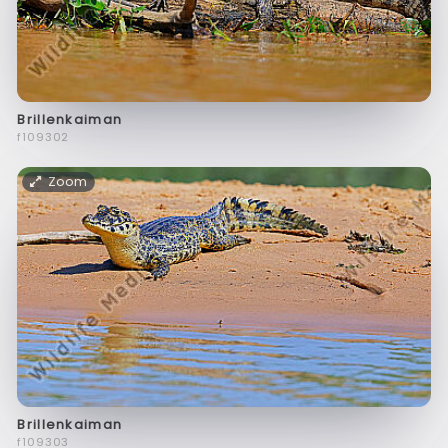
Brillenkaiman
f109302
Zoom
Brillenkaiman
f109303