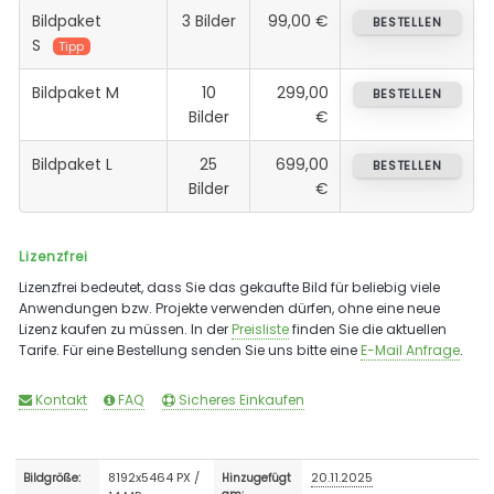
Bildpaket
3 Bilder
99,00 €
BESTELLEN
S
Tipp
Bildpaket M
10
299,00
BESTELLEN
Bilder
€
Bildpaket L
25
699,00
BESTELLEN
Bilder
€
Lizenzfrei
Lizenzfrei bedeutet, dass Sie das gekaufte Bild für beliebig viele
Anwendungen bzw. Projekte verwenden dürfen, ohne eine neue
Lizenz kaufen zu müssen. In der
Preisliste
finden Sie die aktuellen
Tarife. Für eine Bestellung senden Sie uns bitte eine
E-Mail Anfrage
.
Kontakt
FAQ
Sicheres Einkaufen
8192x5464 PX /
20.11.2025
Bildgröße:
Hinzugefügt