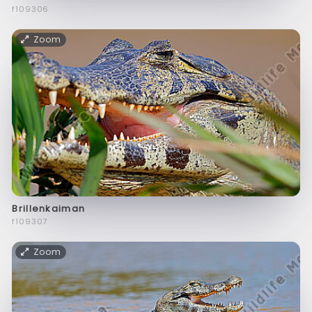
f109306
Zoom
Brillenkaiman
f109307
Zoom