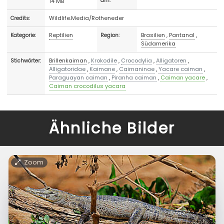
14 MB
am:
Wildlife.Media/Rotheneder
Credits:
Reptilien
Brasilien
,
Pantanal
,
Kategorie:
Region:
Südamerika
Brillenkaiman
,
Krokodile
,
Crocodylia
,
Alligatoren
,
Stichwörter:
Alligatoridae
,
Kaimane
,
Caimaninae
,
Yacare caiman
,
Paraguayan caiman
,
Piranha caiman
,
Caiman yacare
,
Caiman crocodilus yacara
Ähnliche Bilder
Zoom