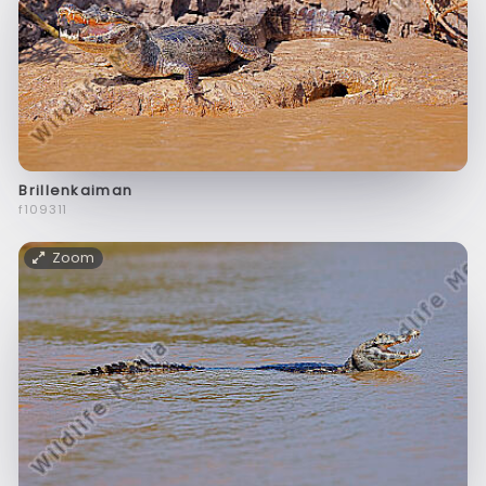
Brillenkaiman
f109311
Zoom