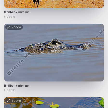
Brillenkaiman
f109315
Zoom
Brillenkaiman
f109316
Zoom