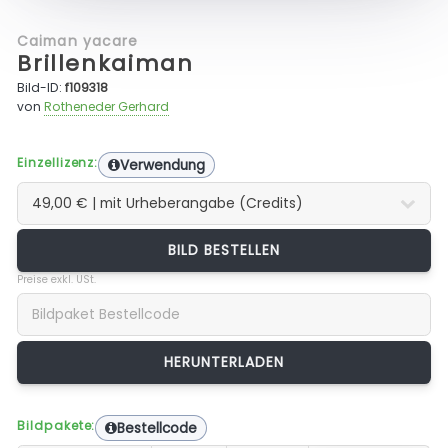
Caiman yacare
Brillenkaiman
Bild-ID:
f109318
von
Rotheneder Gerhard
Einzellizenz:
Verwendung
BILD BESTELLEN
Preise exkl. USt.
Bildpakete:
Bestellcode