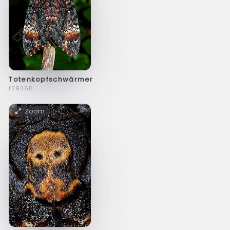
Totenkopfschwärmer
f29360
Zoom