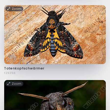
Zoom
Totenkopfschwärmer
f29356
Zoom