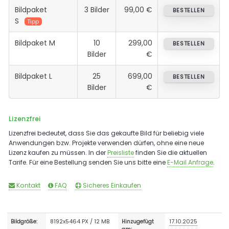
Bildpaket
3 Bilder
99,00 €
BESTELLEN
S
Tipp
Bildpaket M
10
299,00
BESTELLEN
Bilder
€
Bildpaket L
25
699,00
BESTELLEN
Bilder
€
Lizenzfrei
Lizenzfrei bedeutet, dass Sie das gekaufte Bild für beliebig viele
Anwendungen bzw. Projekte verwenden dürfen, ohne eine neue
Lizenz kaufen zu müssen. In der
Preisliste
finden Sie die aktuellen
Tarife. Für eine Bestellung senden Sie uns bitte eine
E-Mail Anfrage
.
Kontakt
FAQ
Sicheres Einkaufen
8192x5464 PX / 12 MB
17.10.2025
Bildgröße:
Hinzugefügt