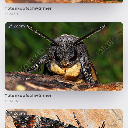
Totenkopfschwärmer
f29364
Zoom
Totenkopfschwärmer
f29365
Zoom