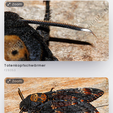
Zoom
Totenkopfschwärmer
f29353
Zoom