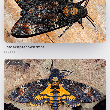
Totenkopfschwärmer
f29366
Zoom