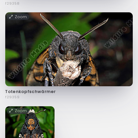
f29358
Zoom
Totenkopfschwärmer
f29359
Zoom