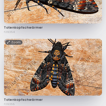
Totenkopfschwärmer
f29354
Zoom
Totenkopfschwärmer
f29355