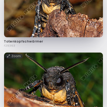
Totenkopfschwärmer
f29363
Zoom