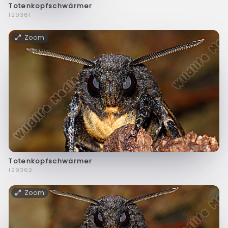
Totenkopfschwärmer
f29361
Zoom
Totenkopfschwärmer
f29362
Zoom