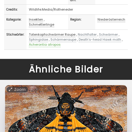
am:
Wildlife.Media/Rotheneder
Credits:
Insekten
,
Niederösterreich
Kategorie:
Region:
Schmetterlinge
Totenkopfschwärmer Raupe
,
Nachtfalter
,
Schwärmer
,
Stichwörter:
Sphingidae
,
Schärmerraupe
,
Death's-head Hawk moth
,
Acherontia atropos
Ähnliche Bilder
Zoom