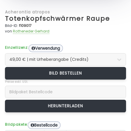
Acherontia atropos
Totenkopfschwärmer Raupe
Bild-ID:
f109017
von
Rotheneder Gerhard
Einzellizenz:
Verwendung
BILD BESTELLEN
Preise exkl. USt.
Bildpakete:
Bestellcode