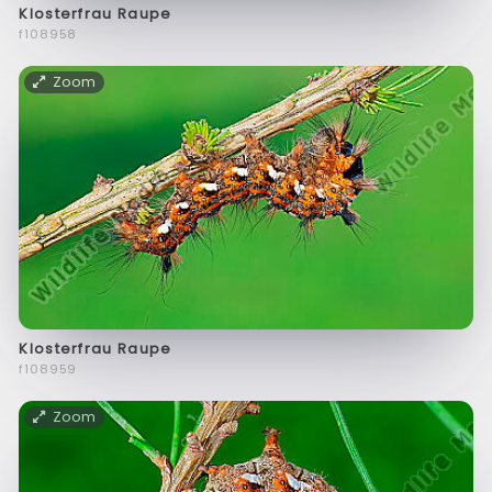
Klosterfrau Raupe
f108958
Zoom
Klosterfrau Raupe
f108959
Zoom