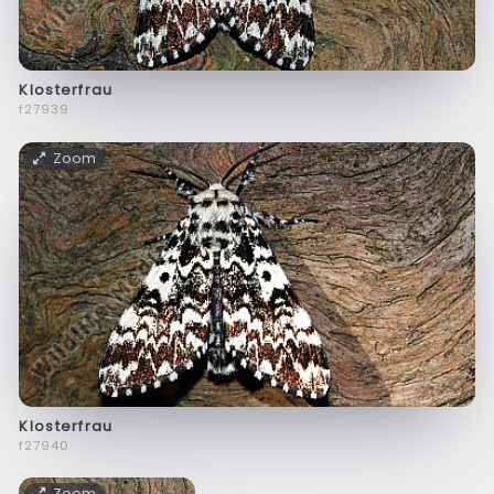
Klosterfrau
f27939
Zoom
Klosterfrau
f27940
Zoom