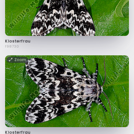
Klosterfrau
f98730
Zoom
Klosterfrau