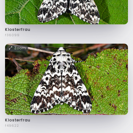
Klosterfrau
f36099
Zoom
Klosterfrau
f49622