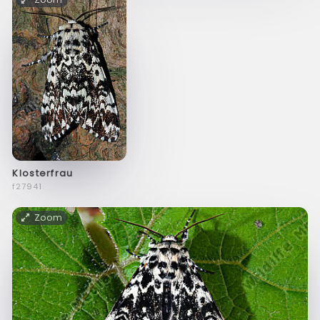
Klosterfrau
f27941
Zoom