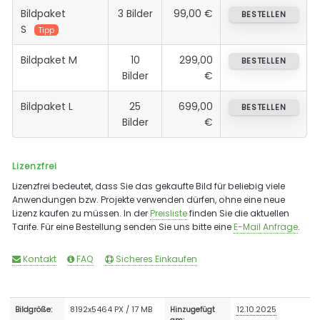
Bildpaket
3 Bilder
99,00 €
BESTELLEN
S
Tipp
Bildpaket M
10
299,00
BESTELLEN
Bilder
€
Bildpaket L
25
699,00
BESTELLEN
Bilder
€
Lizenzfrei
Lizenzfrei bedeutet, dass Sie das gekaufte Bild für beliebig viele
Anwendungen bzw. Projekte verwenden dürfen, ohne eine neue
Lizenz kaufen zu müssen. In der
Preisliste
finden Sie die aktuellen
Tarife. Für eine Bestellung senden Sie uns bitte eine
E-Mail Anfrage
.
Kontakt
FAQ
Sicheres Einkaufen
8192x5464 PX / 17 MB
12.10.2025
Bildgröße:
Hinzugefügt