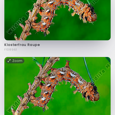
Klosterfrau Raupe
f108961
Zoom