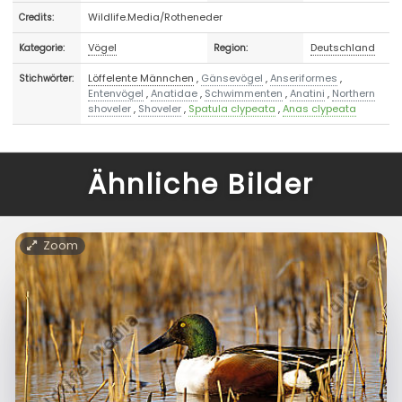
Wildlife.Media/Rotheneder
Credits:
Vögel
Deutschland
Kategorie:
Region:
Löffelente Männchen
,
Gänsevögel
,
Anseriformes
,
Stichwörter:
Entenvögel
,
Anatidae
,
Schwimmenten
,
Anatini
,
Northern
shoveler
,
Shoveler
,
Spatula clypeata
,
Anas clypeata
Ähnliche Bilder
Zoom