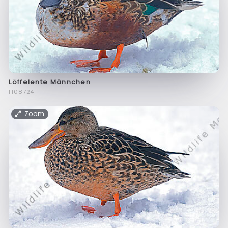
Löffelente Männchen
f108724
Zoom