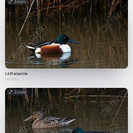
Zoom
Löffelente
f42602
Zoom