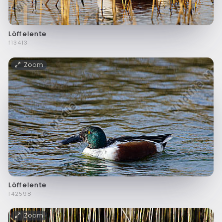
Löffelente
f13413
Zoom
Löffelente
f42598
Zoom