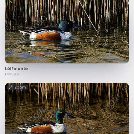
Löffelente
f42599
Zoom