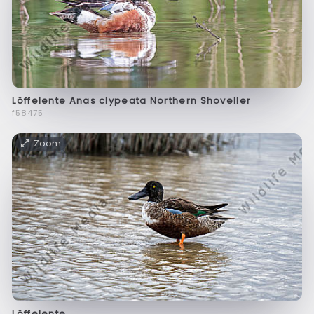
Löffelente Anas clypeata Northern Shoveller
f58475
Zoom
Löffelente