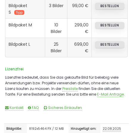
Bildpaket
3 Bilder
99,00 €
BESTELLEN
S
Tipp
Bildpaket M
10
299,00
BESTELLEN
Bilder
€
Bildpaket L
25
699,00
BESTELLEN
Bilder
€
Lizenzfrei
Lizenzfrei bedeutet, dass Sie das gekaufte Bild für beliebig viele
Anwendungen bzw. Projekte verwenden dürfen, ohne eine neue
Lizenz kaufen zu müssen. In der
Preisliste
finden Sie die aktuellen
Tarife. Für eine Bestellung senden Sie uns bitte eine
E-Mail Anfrage
.
Kontakt
FAQ
Sicheres Einkaufen
8192x5464 PX / 12 MB
22.08.2025
Bildgröße:
Hinzugefügt am: