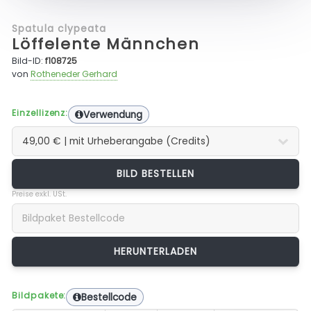
Spatula clypeata
Löffelente Männchen
Bild-ID:
f108725
von
Rotheneder Gerhard
Einzellizenz:
Verwendung
BILD BESTELLEN
Preise exkl. USt.
Bildpakete:
Bestellcode