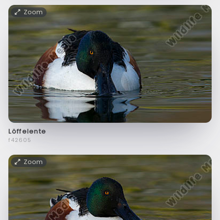
Zoom
Löffelente
f42605
Zoom