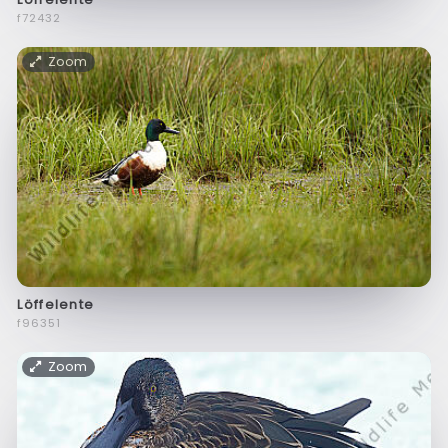
f72432
Zoom
Löffelente
f96351
Zoom