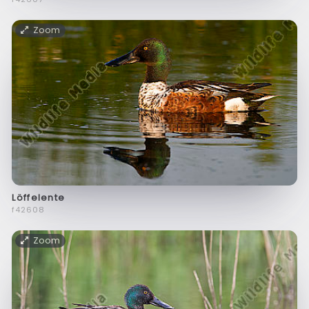
Zoom
Löffelente
f42608
Zoom