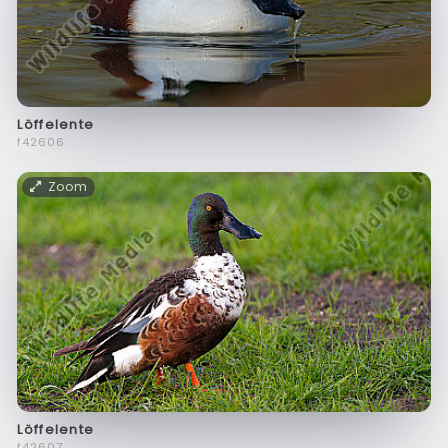
Löffelente
f42606
Zoom
Löffelente
f42607